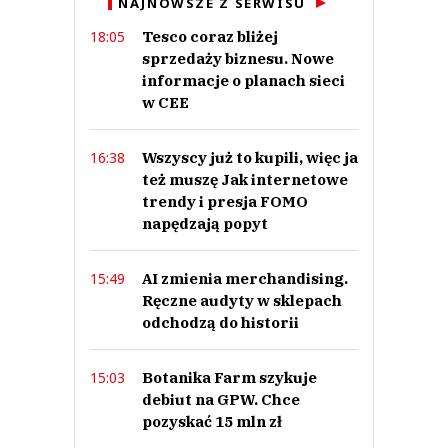
NAJNOWSZE Z SERWISU
This comment was minimized by the moderator on the site
Tesco coraz bliżej
18:05
Ciekawe czy firma płaci jakiś podatek w Polsce czy wykazuje stratę?
sprzedaży biznesu. Nowe
Marek 50+
Odpowiedz
informacje o planach sieci
w CEE
0
0
Wszyscy już to kupili, więc ja
16:38
też muszę Jak internetowe
Nie znaleziono komentarzy
Zostaw swoje komentarze
trendy i presja FOMO
Imię (Wymagane)
napędzają popyt
AI zmienia merchandising.
15:49
Anuluj
Ręczne audyty w sklepach
odchodzą do historii
Prześlij komentarz
Botanika Farm szykuje
15:03
debiut na GPW. Chce
pozyskać 15 mln zł