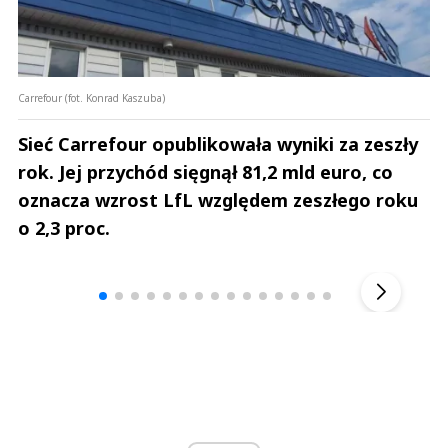
Carrefour (fot. Konrad Kaszuba)
Sieć Carrefour opublikowała wyniki za zeszły
rok. Jej przychód sięgnął 81,2 mld euro, co
oznacza wzrost LfL względem zeszłego roku
o 2,3 proc.
Andrzej i Marta Sterniccy
Marta i 
▶