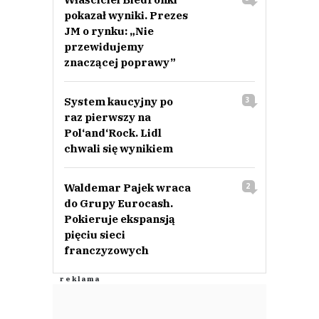
pokazał wyniki. Prezes
JM o rynku: „Nie
przewidujemy
znaczącej poprawy”
System kaucyjny po
3
raz pierwszy na
Pol‘and‘Rock. Lidl
chwali się wynikiem
Waldemar Pajek wraca
2
do Grupy Eurocash.
Pokieruje ekspansją
pięciu sieci
franczyzowych