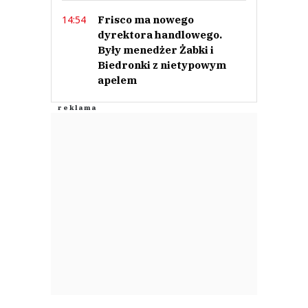
Frisco ma nowego
14:54
dyrektora handlowego.
Były menedżer Żabki i
Biedronki z nietypowym
apelem