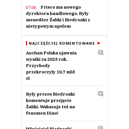
Frisco ma nowego
07.08.
dyrektora handlowego. Były
menedżer Żabki i Biedronki z
nietypowym apelem
NAJCZĘŚCIEJ KOMENTOWANE
Auchan Polska ujawnia
5
wyniki za 2025 rok.
Przychody
przekroczyły 10,7 mld
zł
Były prezes Biedronki
4
komentuje przejęcie
Żabki. Wskazuje też na
fenomen Dino!
Właściciel Biedronki
3