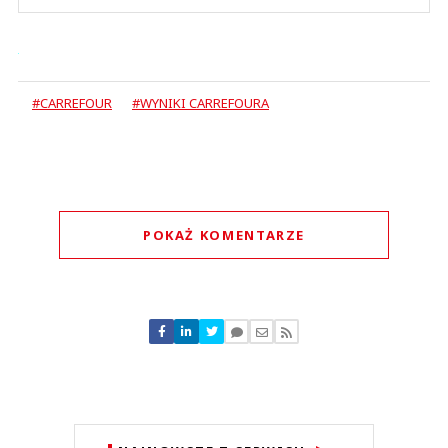
#CARREFOUR
#WYNIKI CARREFOURA
POKAŻ KOMENTARZE
Komentarze (
1
)
Marek 50+
17.02.2022 / 18:34