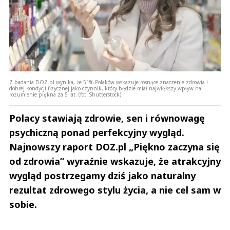
Z badania DOZ.pl wynika, że 51% Polaków wskazuje rosnące znaczenie zdrowia i
dobrej kondycji fizycznej jako czynnik, który będzie miał największy wpływ na
rozumienie piękna za 5 lat. (fot. Shutterstock)
Polacy stawiają zdrowie, sen i równowagę
psychiczną ponad perfekcyjny wygląd.
Najnowszy raport DOZ.pl „Piękno zaczyna się
od zdrowia” wyraźnie wskazuje, że atrakcyjny
wygląd postrzegamy dziś jako naturalny
rezultat zdrowego stylu życia, a nie cel sam w
sobie.