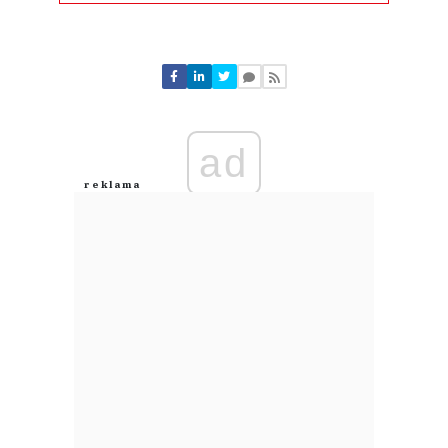
Komentarze (
1
)
ad
Ja
29.07.2026 / 06:54
This comment was minimized by the moderator on the site
obecnie posiada 245 stacji paliw w Hiszpanii, Portugalii, Panamie oraz
Chile??? Oj to z taką ilością stacji mogą strasznie namieszać w Polsce!
Ja
Odpowiedz
0
0
Nie znaleziono komentarzy
Zostaw swoje komentarze
Imię (Wymagane)