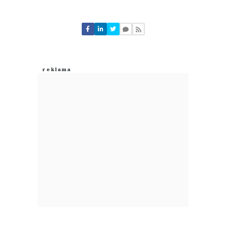
Komentarze (
0
)
Nie znaleziono komentarzy
Zostaw swoje komentarze
Imię (Wymagane)
Anuluj
Prześlij komentarz