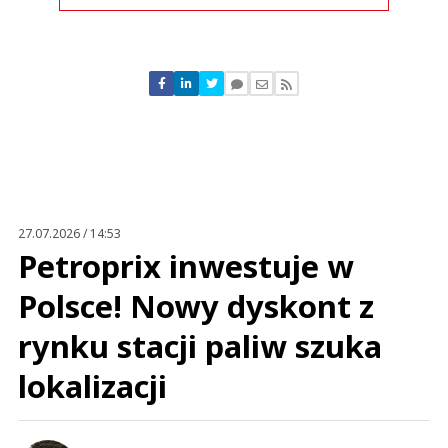
Komentarze (
0
)
Nie znaleziono komentarzy
Zostaw swoje komentarze
Imię (Wymagane)
Anuluj
Prześlij komentarz
27.07.2026 / 14:53
Petroprix inwestuje w
Polsce! Nowy dyskont z
rynku stacji paliw szuka
lokalizacji