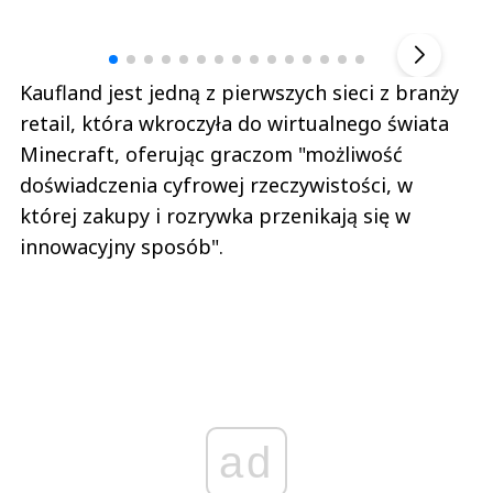
Andrzej i Marta Sterniccy
Marta i 
▶
Kaufland jest jedną z pierwszych sieci z branży
retail, która wkroczyła do wirtualnego świata
Minecraft, oferując graczom "możliwość
doświadczenia cyfrowej rzeczywistości, w
której zakupy i rozrywka przenikają się w
innowacyjny sposób".
ad