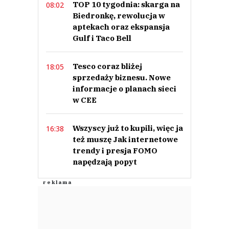
TOP 10 tygodnia: skarga na
08:02
Biedronkę, rewolucja w
aptekach oraz ekspansja
Gulf i Taco Bell
Tesco coraz bliżej
18:05
sprzedaży biznesu. Nowe
informacje o planach sieci
w CEE
Wszyscy już to kupili, więc ja
16:38
też muszę Jak internetowe
trendy i presja FOMO
napędzają popyt