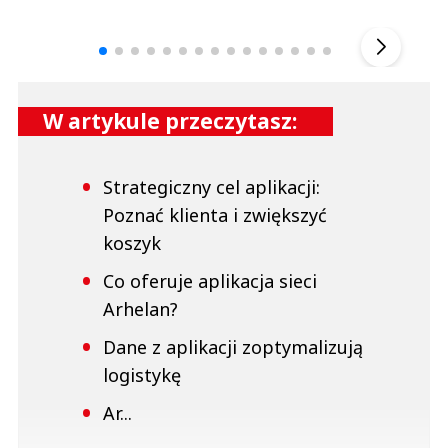
Andrzej i Marta Sterniccy
Marta i 
▶
W artykule przeczytasz:
Strategiczny cel aplikacji:
Poznać klienta i zwiększyć
koszyk
Co oferuje aplikacja sieci
Arhelan?
Dane z aplikacji zoptymalizują
logistykę
Ar...