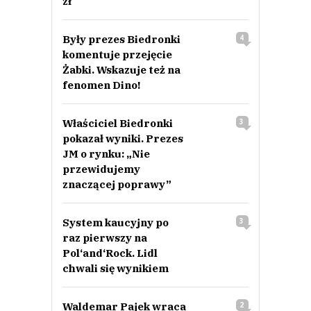
zł
Były prezes Biedronki
4
komentuje przejęcie
Żabki. Wskazuje też na
fenomen Dino!
Właściciel Biedronki
3
pokazał wyniki. Prezes
JM o rynku: „Nie
przewidujemy
znaczącej poprawy”
System kaucyjny po
3
raz pierwszy na
Pol‘and‘Rock. Lidl
chwali się wynikiem
Waldemar Pajek wraca
2