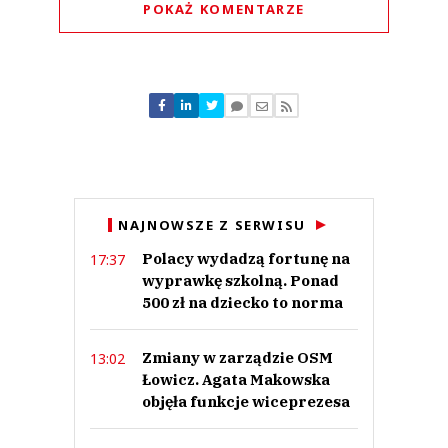
POKAŻ KOMENTARZE
Komentarze (
0
)
Nie znaleziono komentarzy
Zostaw swoje komentarze
Imię (Wymagane)
Anuluj
NAJNOWSZE Z SERWISU
Prześlij komentarz
Polacy wydadzą fortunę na
17:37
wyprawkę szkolną. Ponad
500 zł na dziecko to norma
Zmiany w zarządzie OSM
13:02
Łowicz. Agata Makowska
objęła funkcje wiceprezesa