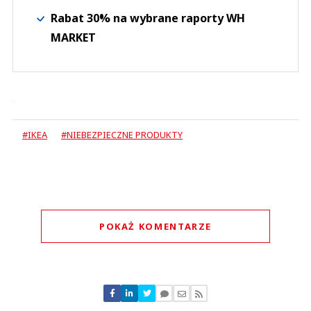
Rabat 30% na wybrane raporty WH
MARKET
#IKEA
#NIEBEZPIECZNE PRODUKTY
POKAŻ KOMENTARZE
Komentarze (
0
)
Nie znaleziono komentarzy
Zostaw swoje komentarze