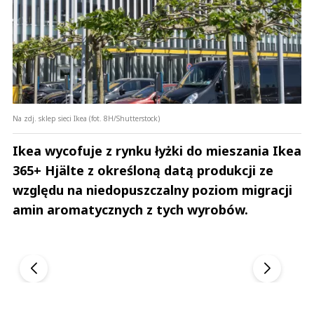
Na zdj. sklep sieci Ikea (fot. 8H/Shutterstock)
Ikea wycofuje z rynku łyżki do mieszania Ikea
365+ Hjälte z określoną datą produkcji ze
względu na niedopuszczalny poziom migracji
amin aromatycznych z tych wyrobów.
Andrzej i Marta Sterniccy
Marta i Andrzej St
▶
▶