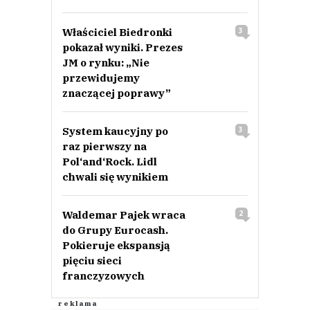
Właściciel Biedronki
3
pokazał wyniki. Prezes
JM o rynku: „Nie
przewidujemy
znaczącej poprawy”
System kaucyjny po
3
raz pierwszy na
Pol‘and‘Rock. Lidl
chwali się wynikiem
Waldemar Pajek wraca
2
do Grupy Eurocash.
Pokieruje ekspansją
pięciu sieci
franczyzowych