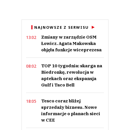
Imię (Wymagane)
Anuluj
NAJNOWSZE Z SERWISU
Prześlij komentarz
Zmiany w zarządzie OSM
13:02
Łowicz. Agata Makowska
objęła funkcje wiceprezesa
TOP 10 tygodnia: skarga na
08:02
Biedronkę, rewolucja w
aptekach oraz ekspansja
Gulf i Taco Bell
Tesco coraz bliżej
18:05
sprzedaży biznesu. Nowe
informacje o planach sieci
w CEE