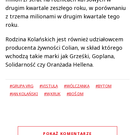
drugim kwartale zeszłego roku, w porównaniu
z trzema milionami w drugim kwartale tego
roku.
Rodzina Kolańskich jest również udziałowcem
producenta żywności Colian, w skład którego
wchodzą takie marki jak Grześki, Goplana,
Solidarność czy Oranżada Hellena.
#GRUPA VRG
#VISTULA
#WÓLCZANKA
#BYTOM
#JAN KOLAŃSKI
#W,KRUK
#BOŚ DM
POKAŻ KOMENTARZE