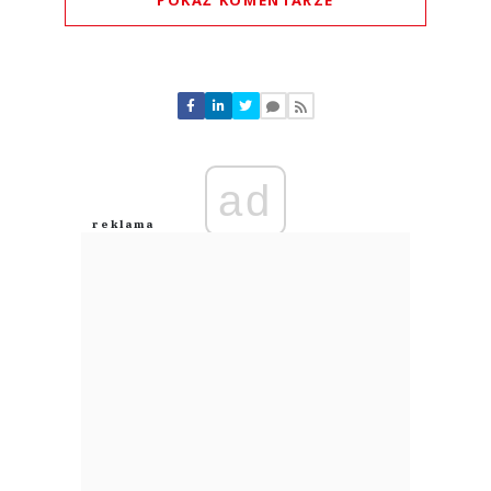
Komentarze (
0
)
Nie znaleziono komentarzy
Zostaw swoje komentarze
Imię (Wymagane)
ad
Anuluj
Prześlij komentarz