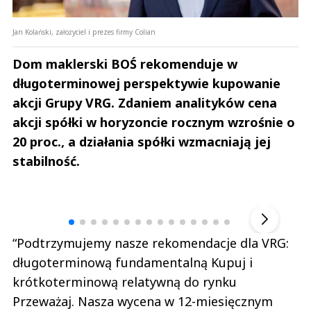
Jan Kolański, założyciel i prezes firmy Colian
Dom maklerski BOŚ rekomenduje w
długoterminowej perspektywie kupowanie
akcji Grupy VRG. Zdaniem analityków cena
akcji spółki w horyzoncie rocznym wzrośnie o
20 proc., a działania spółki wzmacniają jej
stabilność.
Andrzej i Marta Sterniccy
Marta i 
▶
“Podtrzymujemy nasze rekomendacje dla VRG:
długoterminową fundamentalną Kupuj i
krótkoterminową relatywną do rynku
Przeważaj. Nasza wycena w 12-miesięcznym