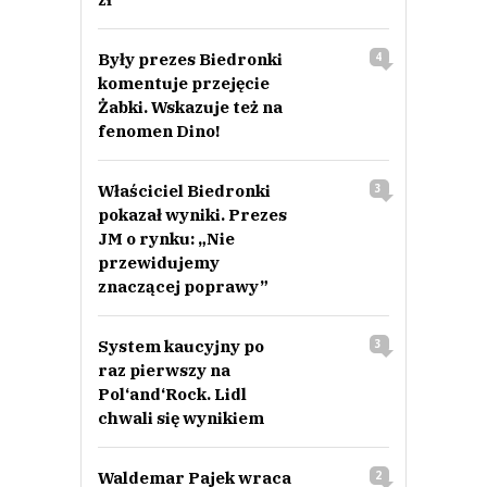
Były prezes Biedronki
4
komentuje przejęcie
Żabki. Wskazuje też na
fenomen Dino!
Właściciel Biedronki
3
pokazał wyniki. Prezes
JM o rynku: „Nie
przewidujemy
znaczącej poprawy”
System kaucyjny po
3
raz pierwszy na
Pol‘and‘Rock. Lidl
chwali się wynikiem
Waldemar Pajek wraca
2