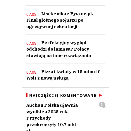
Lisek znika z Pyszne.pl.
07.08.
Finał głośnego sojuszu po
agresywnej rekrutacji
Perfekcyjny wygląd
07.08.
odchodzi do lamusa? Polacy
stawiają na inne rozwiązania
Pizza i kwiaty w 15 minut?
07.08.
Wolt z nową usługą
NAJCZĘŚCIEJ KOMENTOWANE
Auchan Polska ujawnia
5
wyniki za 2025 rok.
Przychody
przekroczyły 10,7 mld
zł