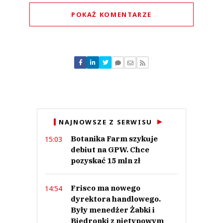
POKAŻ KOMENTARZE
Komentarze (
0
)
Nie znaleziono komentarzy
Zostaw swoje komentarze
Imię (Wymagane)
Anuluj
NAJNOWSZE Z SERWISU
Prześlij komentarz
Botanika Farm szykuje
15:03
debiut na GPW. Chce
pozyskać 15 mln zł
Frisco ma nowego
14:54
dyrektora handlowego.
Były menedżer Żabki i
Biedronki z nietypowym