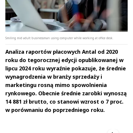
Smiling mid adult businessman using computer while working at office desk.
Analiza raportów płacowych Antal od 2020
roku do tegorocznej edycji opublikowanej w
lipcu 2024 roku wyraźnie pokazuje, że średnie
wynagrodzenia w branży sprzedaży i
marketingu rosną mimo spowolnienia
rynkowego. Obecnie średnie zarobki wynoszą
14 881 zł brutto, co stanowi wzrost o 7 proc.
w porównaniu do poprzedniego roku.
Andrzej i Marta Sterniccy
Marta i 
▶