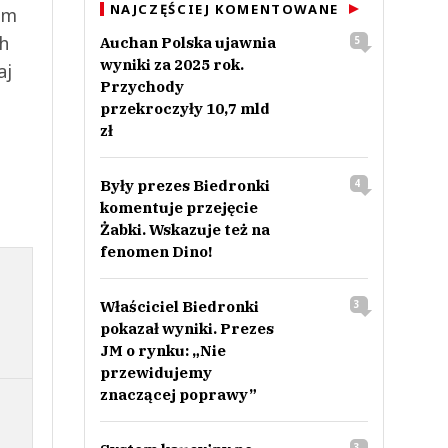
NAJCZĘŚCIEJ KOMENTOWANE
ym
ch
Auchan Polska ujawnia
5
wyniki za 2025 rok.
aj
Przychody
przekroczyły 10,7 mld
zł
Były prezes Biedronki
4
komentuje przejęcie
Żabki. Wskazuje też na
fenomen Dino!
Właściciel Biedronki
3
pokazał wyniki. Prezes
JM o rynku: „Nie
przewidujemy
znaczącej poprawy”
3