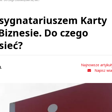
e. Do czego zobowiązała się sieć?
 sygnatariuszem Karty
Biznesie. Do czego
sieć?
Najnowsze artykuł
L
Napisz wi