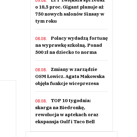
09.08.
o 18,5 proc. Gigant planuje aż
750 nowych salonów Sinsay w
tym roku
Polacy wydadzą fortunę
08.08.
na wyprawkę szkolną. Ponad
500 zł na dziecko to norma
Zmiany w zarządzie
08.08.
OSM Łowicz. Agata Makowska
objęła funkcje wiceprezesa
TOP 10 tygodnia:
08.08.
skarga na Biedronkę,
rewolucja w aptekach oraz
ekspansja Gulf i Taco Bell