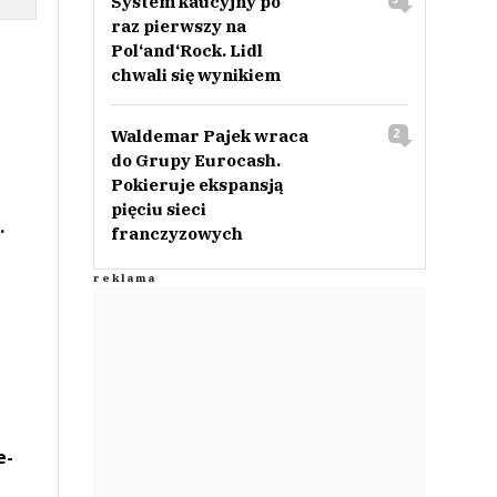
System kaucyjny po
raz pierwszy na
Pol‘and‘Rock. Lidl
chwali się wynikiem
Waldemar Pajek wraca
2
do Grupy Eurocash.
Pokieruje ekspansją
pięciu sieci
.
franczyzowych
e-