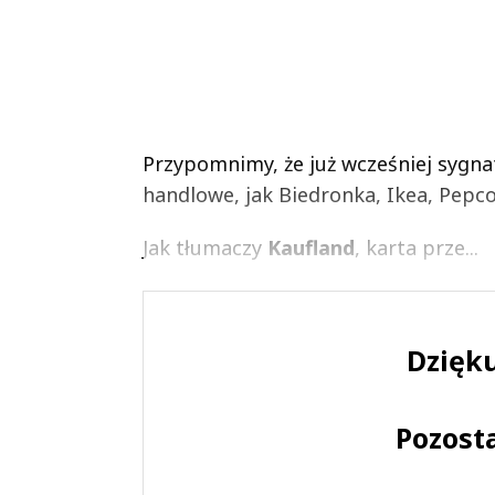
Przypomnimy, że już wcześniej sygnata
handlowe, jak Biedronka, Ikea, Pepco
Jak tłumaczy
Kaufland
, karta prze...
Dzięku
Pozost