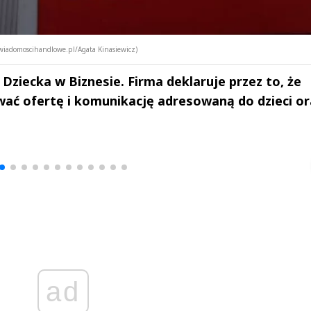
 wiadomoscihandlowe.pl/Agata Kinasiewicz)
Dziecka w Biznesie. Firma deklaruje przez to, że
wać ofertę i komunikację adresowaną do dzieci or
drzej
Michał Stężalski
FineDiningWe
▶
▶
ad