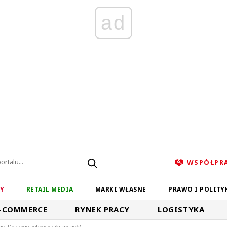
ad
WSPÓŁPR
ZY
RETAIL MEDIA
MARKI WŁASNE
PRAWO I POLITY
-COMMERCE
RYNEK PRACY
LOGISTYKA