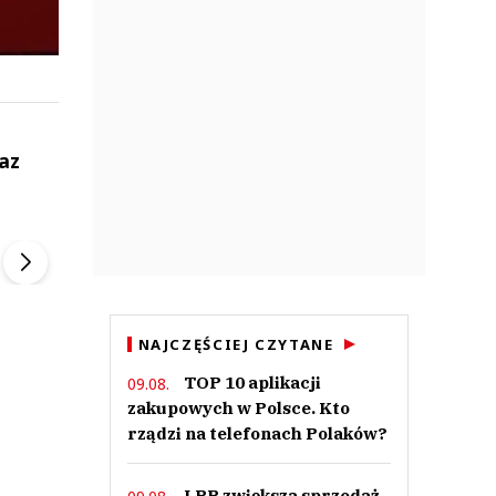
az
ek
Szefem być Sezon 2
Marcin Przybysz
▶
▶
NAJCZĘŚCIEJ CZYTANE
TOP 10 aplikacji
09.08.
zakupowych w Polsce. Kto
rządzi na telefonach Polaków?
LPP zwiększa sprzedaż