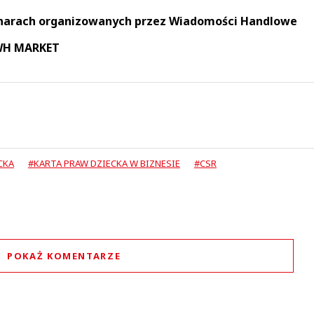
narach organizowanych przez Wiadomości Handlowe
 WH MARKET
CKA
#KARTA PRAW DZIECKA W BIZNESIE
#CSR
POKAŻ KOMENTARZE
Komentarze (
0
)