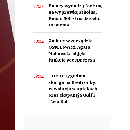
Polacy wydadzą fortunę
17:37
na wyprawkę szkolną.
Ponad 500 zł na dziecko
to norma
Zmiany w zarządzie
13:02
OSM Łowicz. Agata
Makowska objęła
funkcje wiceprezesa
TOP 10 tygodnia:
08:02
skarga na Biedronkę,
rewolucja w aptekach
oraz ekspansja Gulf i
Taco Bell