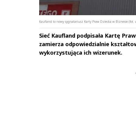
Kaufland to nowy sygnatariusz Karty Praw Dziecka w Biznesie (fot.
Sieć Kaufland podpisała Kartę Praw 
zamierza odpowiedzialnie kształto
wykorzystująca ich wizerunek.
Andrzej i Marta
Marta i An
Sterniccy
Sterniccy
▶
▶