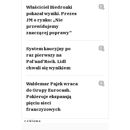
Właściciel Biedronki
3
pokazał wyniki. Prezes
JM o rynku: „Nie
przewidujemy
znaczącej poprawy”
System kaucyjny po
3
raz pierwszy na
Pol‘and‘Rock. Lidl
chwali się wynikiem
Waldemar Pajek wraca
2
do Grupy Eurocash.
Pokieruje ekspansją
pięciu sieci
franczyzowych