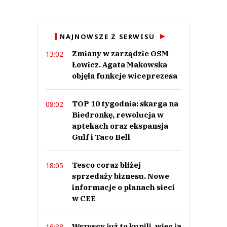
Anuluj
NAJNOWSZE Z SERWISU
Prześlij komentarz
Zmiany w zarządzie OSM
13:02
Łowicz. Agata Makowska
objęła funkcje wiceprezesa
TOP 10 tygodnia: skarga na
08:02
Biedronkę, rewolucja w
aptekach oraz ekspansja
Gulf i Taco Bell
Tesco coraz bliżej
18:05
sprzedaży biznesu. Nowe
informacje o planach sieci
w CEE
Wszyscy już to kupili, więc ja
16:38