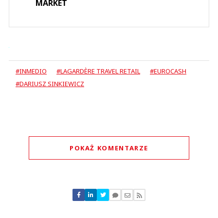
MARKET
#INMEDIO
#LAGARDÈRE TRAVEL RETAIL
#EUROCASH
#DARIUSZ SINKIEWICZ
POKAŻ KOMENTARZE
Komentarze (
0
)
Nie znaleziono komentarzy
Zostaw swoje komentarze
Imię (Wymagane)