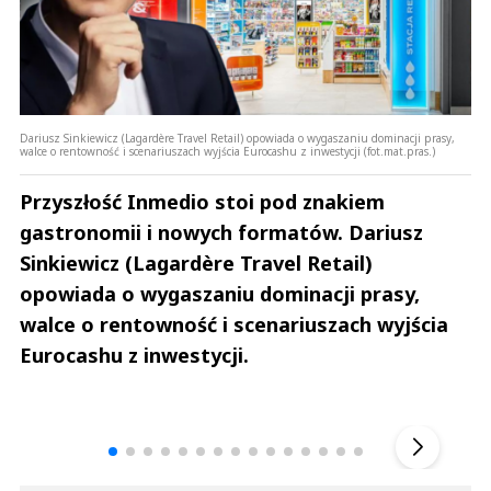
Dariusz Sinkiewicz (Lagardère Travel Retail) opowiada o wygaszaniu dominacji prasy,
walce o rentowność i scenariuszach wyjścia Eurocashu z inwestycji (fot.mat.pras.)
Przyszłość Inmedio stoi pod znakiem
gastronomii i nowych formatów. Dariusz
Sinkiewicz (Lagardère Travel Retail)
opowiada o wygaszaniu dominacji prasy,
walce o rentowność i scenariuszach wyjścia
Eurocashu z inwestycji.
Andrzej i Marta Sterniccy
Marta i 
▶