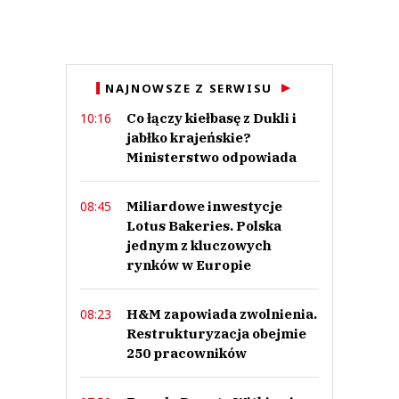
Imię (Wymagane)
Anuluj
NAJNOWSZE Z SERWISU
Prześlij komentarz
Co łączy kiełbasę z Dukli i
10:16
jabłko krajeńskie?
Ministerstwo odpowiada
Miliardowe inwestycje
08:45
Lotus Bakeries. Polska
jednym z kluczowych
rynków w Europie
H&M zapowiada zwolnienia.
08:23
Restrukturyzacja obejmie
250 pracowników