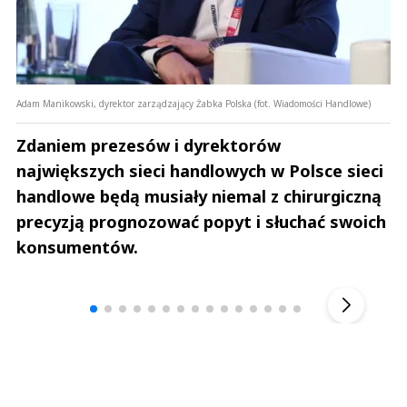
Adam Manikowski, dyrektor zarządzający Żabka Polska (fot. Wiadomości Handlowe)
Zdaniem prezesów i dyrektorów
największych sieci handlowych w Polsce sieci
handlowe będą musiały niemal z chirurgiczną
precyzją prognozować popyt i słuchać swoich
konsumentów.
Andrzej i Marta Sterniccy
Marta i 
▶