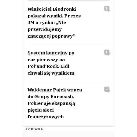
Właściciel Biedronki
3
pokazał wyniki. Prezes
JM o rynku: „Nie
przewidujemy
znaczącej poprawy”
System kaucyjny po
3
raz pierwszy na
Pol‘and‘Rock. Lidl
chwali się wynikiem
Waldemar Pajek wraca
2
do Grupy Eurocash.
Pokieruje ekspansją
pięciu sieci
franczyzowych