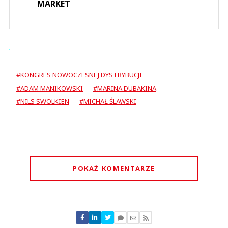
MARKET
#KONGRES NOWOCZESNEJ DYSTRYBUCJI
#ADAM MANIKOWSKI
#MARINA DUBAKINA
#NILS SWOLKIEN
#MICHAŁ ŚLAWSKI
POKAŻ KOMENTARZE
Komentarze (
0
)
Nie znaleziono komentarzy
Zostaw swoje komentarze