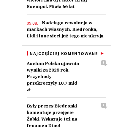
Suempol. Miała 66 lat
Nadciąga rewolucja w
09.08.
markach własnych. Biedronka,
Lidl i inne sieci już tego nie ukryją
NAJCZĘŚCIEJ KOMENTOWANE
Auchan Polska ujawnia
5
wyniki za 2025 rok.
Przychody
przekroczyły 10,7 mld
zł
Były prezes Biedronki
4
komentuje przejęcie
Żabki. Wskazuje też na
fenomen Dino!