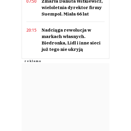
Zmarła Danuta Witkiewicz,
07:50
wieloletnia dyrektor firmy
Suempol. Miała 66 lat
Nadciąga rewolucja w
20:15
markach własnych.
Biedronka, Lidl i inne sieci
już tego nie ukryją