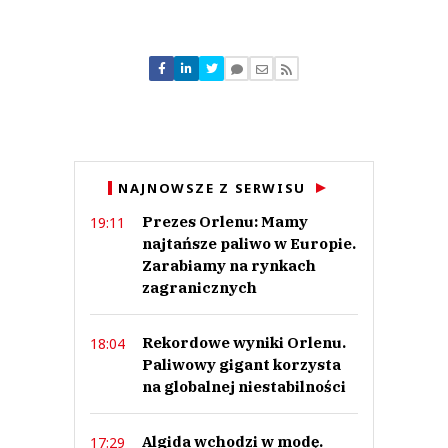
Komentarze (
0
)
Nie znaleziono komentarzy
Zostaw swoje komentarze
Imię (Wymagane)
Anuluj
NAJNOWSZE Z SERWISU
Prześlij komentarz
Prezes Orlenu: Mamy
19:11
najtańsze paliwo w Europie.
Zarabiamy na rynkach
zagranicznych
Rekordowe wyniki Orlenu.
18:04
Paliwowy gigant korzysta
na globalnej niestabilności
Algida wchodzi w modę.
17:29