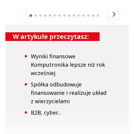
Andrzej i Marta Sterniccy
Marta i 
▶
W artykule przeczytasz:
Wyniki finansowe
Komputronika lepsze niż rok
wcześniej
Spółka odbudowuje
finansowanie i realizuje układ
z wierzycielami
B2B, cyber...