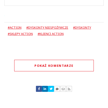
#ACTION
#DYSKONTY NIESPOŻYWCZE
#DYSKONTY
#SKLEPY ACTION
#KLIENCI ACTION
POKAŻ KOMENTARZE
Komentarze (
0
)
Nie znaleziono komentarzy
Zostaw swoje komentarze
Imię (Wymagane)