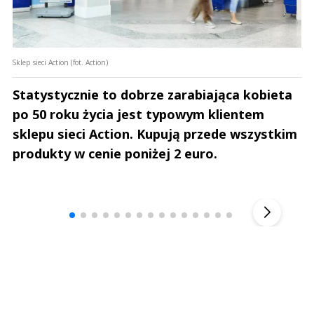
Sklep sieci Action (fot. Action)
Statystycznie to dobrze zarabiająca kobieta
po 50 roku życia jest typowym klientem
sklepu sieci Action. Kupują przede wszystkim
produkty w cenie poniżej 2 euro.
Andrzej i Marta Sterniccy
Marta i 
▶