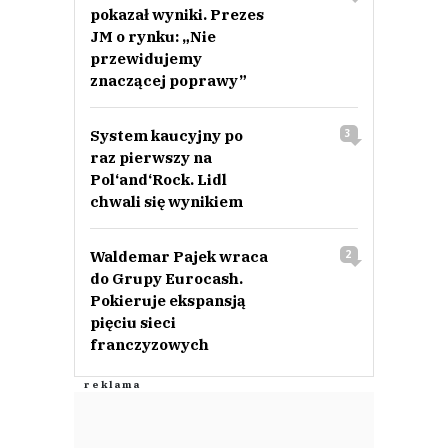
pokazał wyniki. Prezes
JM o rynku: „Nie
przewidujemy
znaczącej poprawy”
System kaucyjny po
3
raz pierwszy na
Pol‘and‘Rock. Lidl
chwali się wynikiem
Waldemar Pajek wraca
2
do Grupy Eurocash.
Pokieruje ekspansją
pięciu sieci
franczyzowych