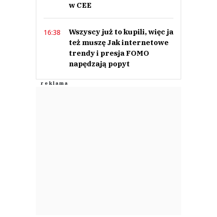
w CEE
Wszyscy już to kupili, więc ja
16:38
też muszę Jak internetowe
trendy i presja FOMO
napędzają popyt