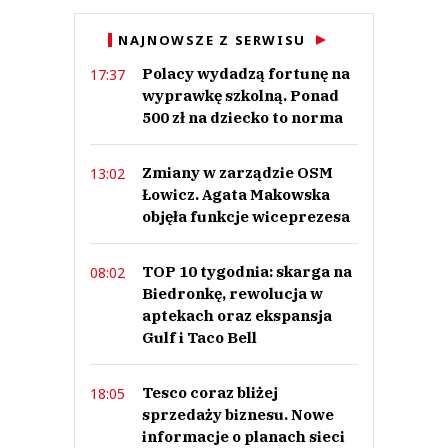
Anuluj
NAJNOWSZE Z SERWISU
Prześlij komentarz
Polacy wydadzą fortunę na
17:37
wyprawkę szkolną. Ponad
500 zł na dziecko to norma
Zmiany w zarządzie OSM
13:02
Łowicz. Agata Makowska
objęła funkcje wiceprezesa
TOP 10 tygodnia: skarga na
08:02
Biedronkę, rewolucja w
aptekach oraz ekspansja
Gulf i Taco Bell
Tesco coraz bliżej
18:05
sprzedaży biznesu. Nowe
informacje o planach sieci