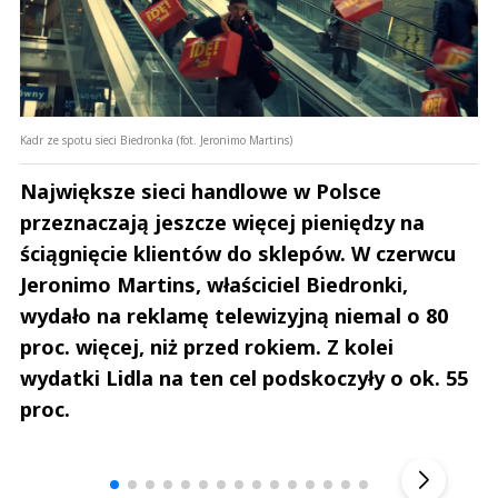
Kadr ze spotu sieci Biedronka (fot. Jeronimo Martins)
Największe sieci handlowe w Polsce
przeznaczają jeszcze więcej pieniędzy na
ściągnięcie klientów do sklepów. W czerwcu
Jeronimo Martins, właściciel Biedronki,
wydało na reklamę telewizyjną niemal o 80
proc. więcej, niż przed rokiem. Z kolei
wydatki Lidla na ten cel podskoczyły o ok. 55
proc.
Andrzej i Marta Sterniccy
Michał S
▶