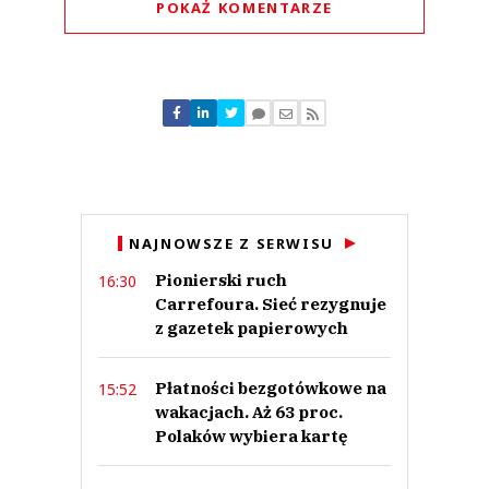
POKAŻ KOMENTARZE
Komentarze (
0
)
Nie znaleziono komentarzy
Zostaw swoje komentarze
Imię (Wymagane)
Anuluj
NAJNOWSZE Z SERWISU
Prześlij komentarz
Pionierski ruch
16:30
Carrefoura. Sieć rezygnuje
z gazetek papierowych
Płatności bezgotówkowe na
15:52
wakacjach. Aż 63 proc.
Polaków wybiera kartę