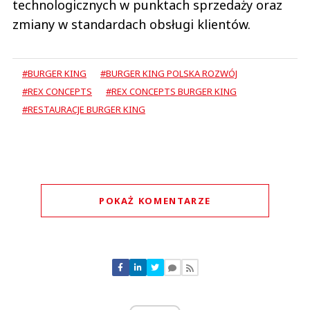
technologicznych w punktach sprzedaży oraz
zmiany w standardach obsługi klientów.
#BURGER KING
#BURGER KING POLSKA ROZWÓJ
#REX CONCEPTS
#REX CONCEPTS BURGER KING
#RESTAURACJE BURGER KING
POKAŻ KOMENTARZE
Komentarze (
0
)
Nie znaleziono komentarzy
Zostaw swoje komentarze
Imię (Wymagane)