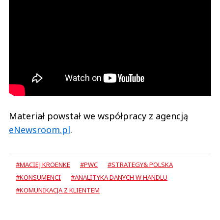
Materiał powstał we współpracy z agencją
eNewsroom.pl
.
#MACIEJ KROENKE
#PWC
#STRATEGY& POLSKA
#KONSUMENCI
#ANALITYKA DANYCH W HANDLU
#KOMUNIKACJA Z KLIENTEM