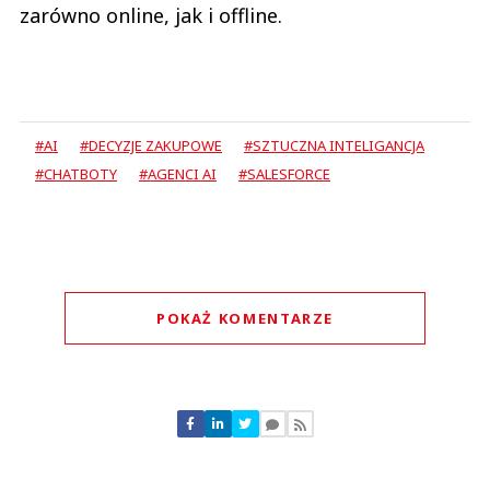
zarówno online, jak i offline.
#AI
#DECYZJE ZAKUPOWE
#SZTUCZNA INTELIGANCJA
#CHATBOTY
#AGENCI AI
#SALESFORCE
POKAŻ KOMENTARZE
Komentarze (
0
)
Nie znaleziono komentarzy
Zostaw swoje komentarze
Imię (Wymagane)