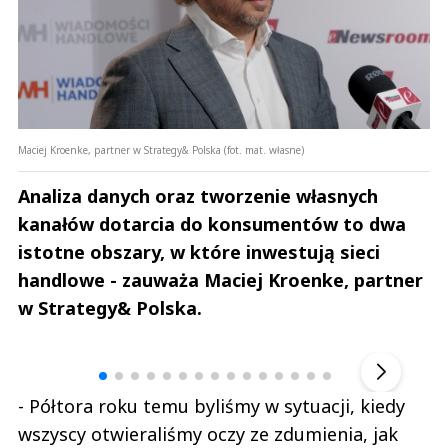
Maciej Kroenke, partner w Strategy& Polska (fot. mat. własne)
Analiza danych oraz tworzenie własnych
kanałów dotarcia do konsumentów to dwa
istotne obszary, w które inwestują sieci
handlowe - zauważa Maciej Kroenke, partner
w Strategy& Polska.
Andrzej i Marta Sterniccy
Marta i 
▶
- Półtora roku temu byliśmy w sytuacji, kiedy
wszyscy otwieraliśmy oczy ze zdumienia, jak