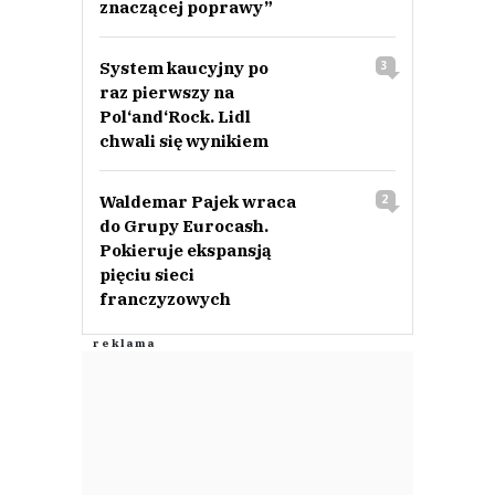
znaczącej poprawy”
System kaucyjny po
3
raz pierwszy na
Pol‘and‘Rock. Lidl
chwali się wynikiem
Waldemar Pajek wraca
2
do Grupy Eurocash.
Pokieruje ekspansją
pięciu sieci
franczyzowych