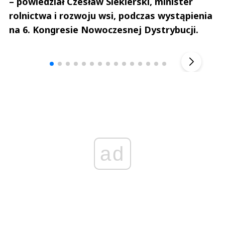
– powiedział Czesław Siekierski, minister
rolnictwa i rozwoju wsi, podczas wystąpienia
na 6. Kongresie Nowoczesnej Dystrybucji.
Andrzej i Marta Sterniccy
Marta i 
▶
ad