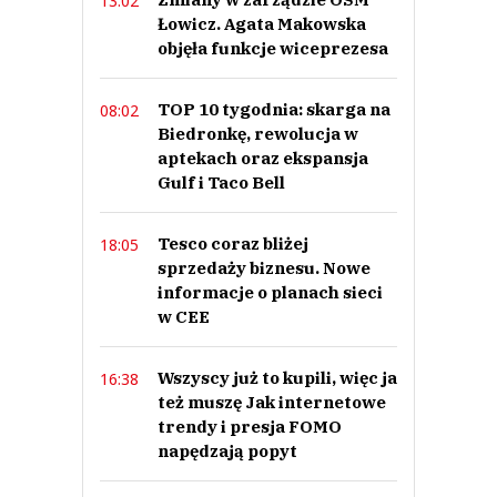
13:02
Łowicz. Agata Makowska
objęła funkcje wiceprezesa
TOP 10 tygodnia: skarga na
08:02
Biedronkę, rewolucja w
aptekach oraz ekspansja
Gulf i Taco Bell
Tesco coraz bliżej
18:05
sprzedaży biznesu. Nowe
informacje o planach sieci
w CEE
Wszyscy już to kupili, więc ja
16:38
też muszę Jak internetowe
trendy i presja FOMO
napędzają popyt