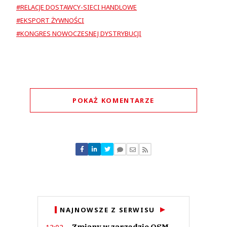
#RELACJE DOSTAWCY-SIECI HANDLOWE
#EKSPORT ŻYWNOŚCI
#KONGRES NOWOCZESNEJ DYSTRYBUCJI
POKAŻ KOMENTARZE
Komentarze (
0
)
Nie znaleziono komentarzy
Zostaw swoje komentarze
Imię (Wymagane)
Anuluj
NAJNOWSZE Z SERWISU
Prześlij komentarz
Zmiany w zarządzie OSM