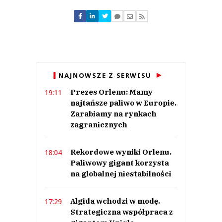
Nie znaleziono komentarzy
Zostaw swoje komentarze
Imię (Wymagane)
Anuluj
NAJNOWSZE Z SERWISU
Prześlij komentarz
Prezes Orlenu: Mamy
19:11
najtańsze paliwo w Europie.
Zarabiamy na rynkach
zagranicznych
Rekordowe wyniki Orlenu.
18:04
Paliwowy gigant korzysta
na globalnej niestabilności
Algida wchodzi w modę.
17:29
Strategiczna współpraca z