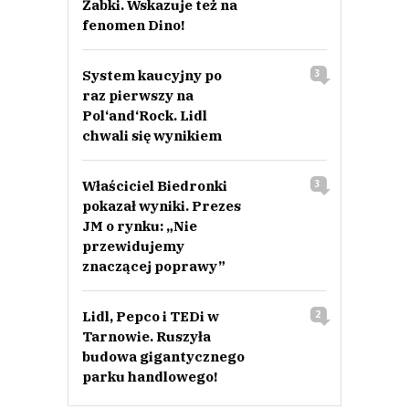
Żabki. Wskazuje też na
fenomen Dino!
System kaucyjny po
3
raz pierwszy na
Pol‘and‘Rock. Lidl
chwali się wynikiem
Właściciel Biedronki
3
pokazał wyniki. Prezes
JM o rynku: „Nie
przewidujemy
znaczącej poprawy”
Lidl, Pepco i TEDi w
2
Tarnowie. Ruszyła
budowa gigantycznego
parku handlowego!