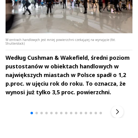
W centrach handlowych jest mniej powierzchni czekającej na wynajęcie (fot.
Shutterstock)
Według Cushman & Wakefield, średni poziom
pustostanów w obiektach handlowych w
największych miastach w Polsce spadł o 1,2
p.proc. w ujęciu rok do roku. To oznacza, że
wynosi już tylko 3,5 proc. powierzchni.
Andrzej i Marta Sterniccy
Marta i 
▶