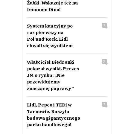
Żabki. Wskazuje też na
fenomen Dino!
System kaucyjny po
3
raz pierwszy na
Pol‘and‘Rock. Lidl
chwali się wynikiem
Właściciel Biedronki
3
pokazał wyniki. Prezes
JM o rynku: „Nie
przewidujemy
znaczącej poprawy”
Lidl, Pepco i TEDi w
2
Tarnowie. Ruszyła
budowa gigantycznego
parku handlowego!