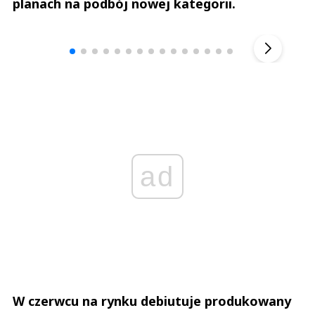
planach na podbój nowej kategorii.
Andrzej i Marta Sterniccy
Marta i 
▶
ad
W czerwcu na rynku debiutuje produkowany