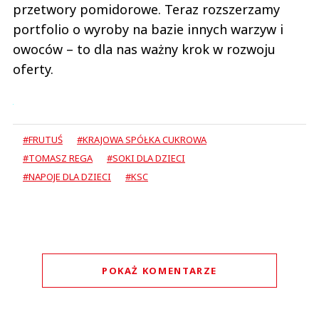
przetwory pomidorowe. Teraz rozszerzamy
portfolio o wyroby na bazie innych warzyw i
owoców – to dla nas ważny krok w rozwoju
oferty.
#FRUTUŚ
#KRAJOWA SPÓŁKA CUKROWA
#TOMASZ REGA
#SOKI DLA DZIECI
#NAPOJE DLA DZIECI
#KSC
POKAŻ KOMENTARZE
Komentarze (
2
)