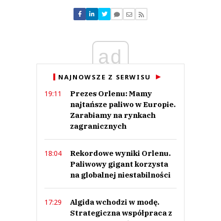
ad
Iwona.
30.06.2021 / 14:38
This comment was minimized by the moderator on the site
NAJNOWSZE Z SERWISU
Chętnie będę kupować te soczki. Z niecierpliwością szukam ich na
Prezes Orlenu: Mamy
19:11
sklepowych półkach!
najtańsze paliwo w Europie.
Iwona.
Zarabiamy na rynkach
Odpowiedz
zagranicznych
0
0
Rekordowe wyniki Orlenu.
18:04
Paliwowy gigant korzysta
na globalnej niestabilności
Algida wchodzi w modę.
17:29
Nickt
Strategiczna współpraca z
28.06.2021 / 15:05