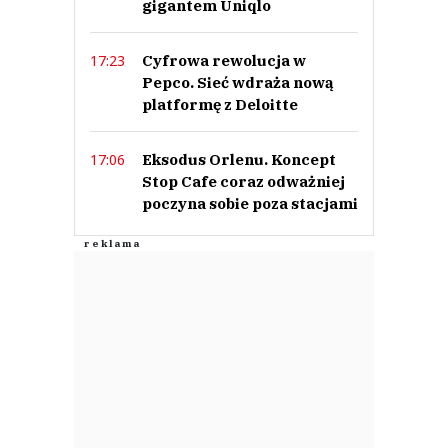
gigantem Uniqlo
This comment was minimized by the moderator on the site
To nie soki, to kolorowa woda z cukrem i sztucznymi witaminami bo po
Cyfrowa rewolucja w
17:23
procesie pasteryzacji nic tam nie zostaje naturalnego.
Pepco. Sieć wdraża nową
Nickt
Odpowiedz
platformę z Deloitte
0
Eksodus Orlenu. Koncept
17:06
0
Stop Cafe coraz odważniej
poczyna sobie poza stacjami
Nie znaleziono komentarzy
Zostaw swoje komentarze
Imię (Wymagane)
Anuluj
Prześlij komentarz