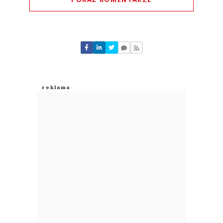
Komentarze (
0
)
Nie znaleziono komentarzy
Zostaw swoje komentarze
Imię (Wymagane)
Anuluj
Prześlij komentarz