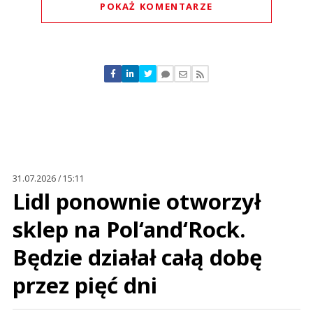
POKAŻ KOMENTARZE
Komentarze (
0
)
Nie znaleziono komentarzy
Zostaw swoje komentarze
Imię (Wymagane)
Anuluj
Prześlij komentarz
31.07.2026 / 15:11
Lidl ponownie otworzył
sklep na Pol‘and‘Rock.
Będzie działał całą dobę
przez pięć dni