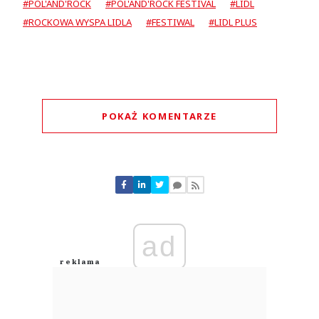
#POL'AND'ROCK
#POL'AND'ROCK FESTIVAL
#LIDL
#ROCKOWA WYSPA LIDLA
#FESTIWAL
#LIDL PLUS
POKAŻ KOMENTARZE
Komentarze (
0
)
Nie znaleziono komentarzy
Zostaw swoje komentarze
Imię (Wymagane)
ad
Anuluj
Prześlij komentarz