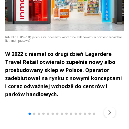
InMedio TOP&POP, jeden z najnowszych konceptów sklepowych w portfolio Lagardere
(fot. mat. prasowe)
W 2022 r. niemal co drugi dzień Lagardere
Travel Retail otwierało zupełnie nowy albo
przebudowany sklep w Polsce. Operator
zadebiutował na rynku z nowymi konceptami
i coraz odważniej wchodził do centrów i
parków handlowych.
Andrzej i Marta Sterniccy
Michał S
▶