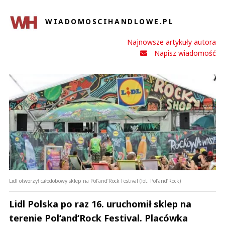
WIADOMOSCIHANDLOWE.PL
Najnowsze artykuły autora
Napisz wiadomość
Lidl otworzył całodobowy sklep na Pol‘and‘Rock Festival (fot. Pol‘and‘Rock)
Lidl Polska po raz 16. uruchomił sklep na
terenie Pol‘and‘Rock Festival. Placówka