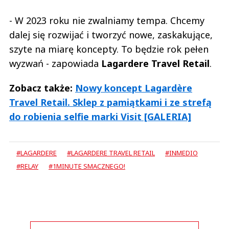
- W 2023 roku nie zwalniamy tempa. Chcemy
dalej się rozwijać i tworzyć nowe, zaskakujące,
szyte na miarę koncepty. To będzie rok pełen
wyzwań - zapowiada
Lagardere Travel Retail
.
Zobacz także:
Nowy koncept Lagardère
Travel Retail. Sklep z pamiątkami i ze strefą
do robienia selfie marki Visit [GALERIA]
#LAGARDERE
#LAGARDERE TRAVEL RETAIL
#INMEDIO
#RELAY
#1MINUTE SMACZNEGO!