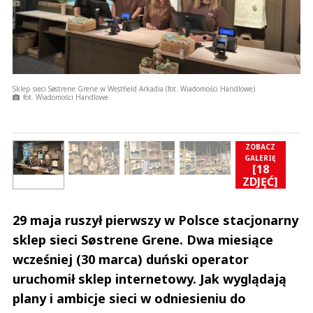
Sklep sieci Søstrene Grene w Westfield Arkadia (fot. Wiadomości Handlowe)
fot. Wiadomości Handlowe
ZOBACZ
GALERIĘ
[18
]
ZDJĘĆ]
29 maja ruszył pierwszy w Polsce stacjonarny
sklep sieci Søstrene Grene. Dwa miesiące
wcześniej (30 marca) duński operator
uruchomił sklep internetowy. Jak wyglądają
plany i ambicje sieci w odniesieniu do