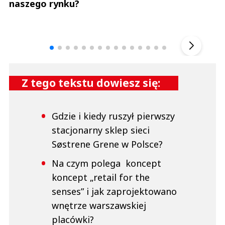
naszego rynku?
Andrzej i Marta Sterniccy
Marta i 
▶
Z tego tekstu dowiesz się:
Gdzie i kiedy ruszył pierwszy
stacjonarny sklep sieci
Søstrene Grene w Polsce?
Na czym polega koncept
koncept „retail for the
senses” i jak zaprojektowano
wnętrze warszawskiej
placówki?