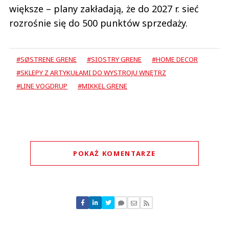
większe – plany zakładają, że do 2027 r. sieć
rozrośnie się do 500 punktów sprzedaży.
#SØSTRENE GRENE
#SIOSTRY GRENE
#HOME DECOR
#SKLEPY Z ARTYKUŁAMI DO WYSTROJU WNĘTRZ
#LINE VOGDRUP
#MIKKEL GRENE
POKAŻ KOMENTARZE
Komentarze (
0
)
Nie znaleziono komentarzy
Zostaw swoje komentarze
Imię (Wymagane)