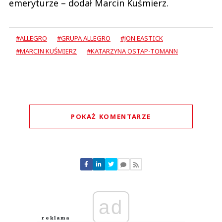
emeryturze – dodał Marcin Kuśmierz.
#ALLEGRO
#GRUPA ALLEGRO
#JON EASTICK
#MARCIN KUŚMIERZ
#KATARZYNA OSTAP-TOMANN
POKAŻ KOMENTARZE
Komentarze (
0
)
Nie znaleziono komentarzy
Zostaw swoje komentarze
Imię (Wymagane)
ad
Anuluj