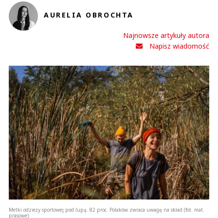
AURELIA OBROCHTA
Najnowsze artykuły autora
Napisz wiadomość
Metki odzieży sportowej pod lupą. 82 proc. Polaków zwraca uwagę na skład (fot. mat.
prasowe)