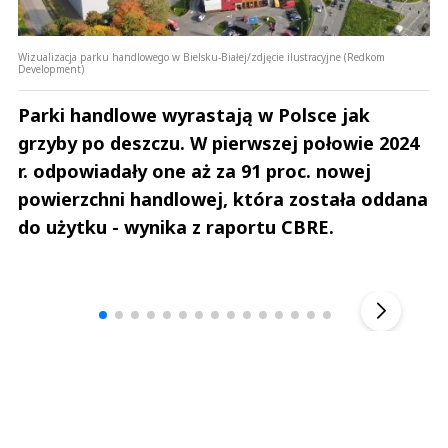
Wizualizacja parku handlowego w Bielsku-Białej/zdjęcie ilustracyjne (Redkom
Development)
Parki handlowe wyrastają w Polsce jak
grzyby po deszczu. W pierwszej połowie 2024
r. odpowiadały one aż za 91 proc. nowej
powierzchni handlowej, która została oddana
do użytku - wynika z raportu CBRE.
Andrzej i Marta Sterniccy
Marta i 
▶