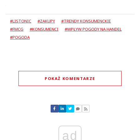
#LISTONIC
#ZAKUPY
#TRENDY KONSUMENCKIE
#FMCG
#KONSUMENCI
#WPŁYW POGODY NA HANDEL
#POGODA
POKAŻ KOMENTARZE
Komentarze (
0
)
Nie znaleziono komentarzy
Zostaw swoje komentarze
Imię (Wymagane)
ad