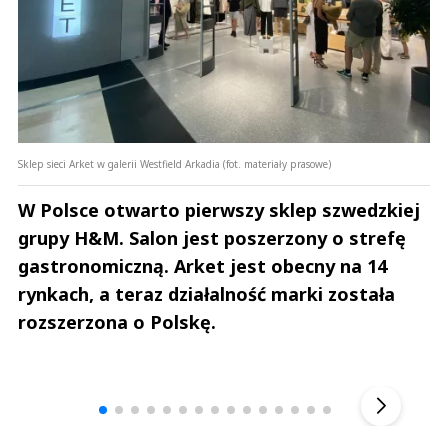
Sklep sieci Arket w galerii Westfield Arkadia (fot. materiały prasowe)
W Polsce otwarto pierwszy sklep szwedzkiej
grupy H&M. Salon jest poszerzony o strefę
gastronomiczną. Arket jest obecny na 14
rynkach, a teraz działalność marki została
rozszerzona o Polskę.
Andrzej i Marta Sterniccy
Marta i 
▶