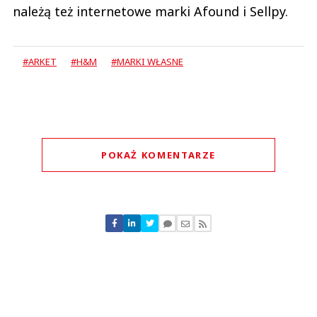
należą też internetowe marki Afound i Sellpy.
#ARKET
#H&M
#MARKI WŁASNE
POKAŻ KOMENTARZE
Komentarze (
0
)
Nie znaleziono komentarzy
Zostaw swoje komentarze
Imię (Wymagane)
Anuluj