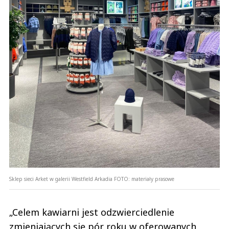
Sklep sieci Arket w galerii Westfield Arkadia
FOTO:
materiały prasowe
„Celem kawiarni jest odzwierciedlenie
zmieniających się pór roku w oferowanych