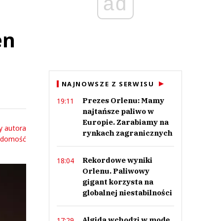
ad
en
NAJNOWSZE Z SERWISU
Prezes Orlenu: Mamy
19:11
najtańsze paliwo w
Europie. Zarabiamy na
y autora
rynkach zagranicznych
adomość
Rekordowe wyniki
18:04
Orlenu. Paliwowy
gigant korzysta na
globalnej niestabilności
Algida wchodzi w modę.
17:29