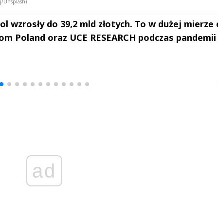
rg/Unsplash)
ol wzrosły do 39,2 mld złotych. To w dużej mierze
-Com Poland oraz UCE RESEARCH podczas pandemii
drzej
Michał Stężalski
FineDiningWe
▶
▶
ad