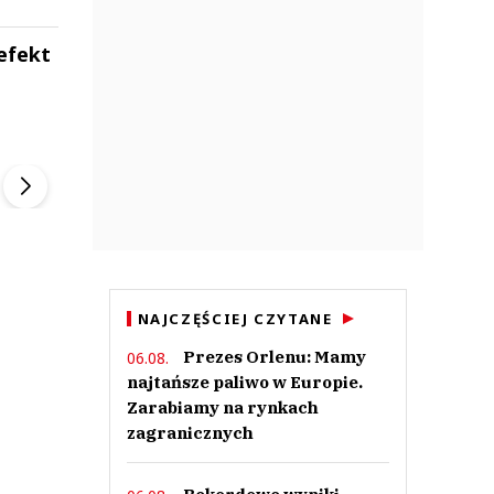
 efekt
ek
Szefem być Sezon 2
Marcin Przybysz
▶
▶
NAJCZĘŚCIEJ CZYTANE
Prezes Orlenu: Mamy
06.08.
najtańsze paliwo w Europie.
Zarabiamy na rynkach
zagranicznych