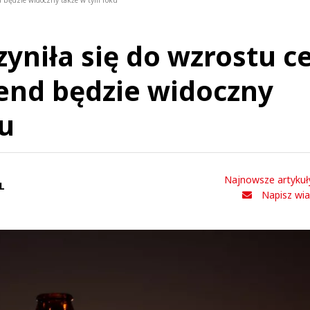
nd będzie widoczny także w tym roku
yniła się do wzrostu c
rend będzie widoczny
u
Najnowsze artykuł
L
Napisz wi