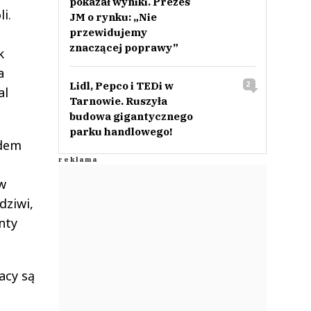
pokazał wyniki. Prezes
i.
JM o rynku: „Nie
przewidujemy
znaczącej poprawy”
k
a
Lidl, Pepco i TEDi w
2
al
Tarnowie. Ruszyła
budowa gigantycznego
parku handlowego!
ędem
o
w
dziwi,
nty
acy są