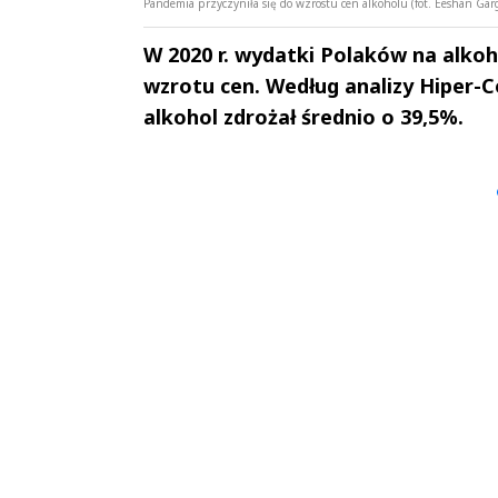
Pandemia przyczyniła się do wzrostu cen alkoholu (fot. Eeshan Ga
W 2020 r. wydatki Polaków na alkoh
wzrotu cen. Według analizy Hiper
alkohol zdrożał średnio o 39,5%.
Andrzej i Marta
Marta i An
Sterniccy
Sterniccy
▶
▶