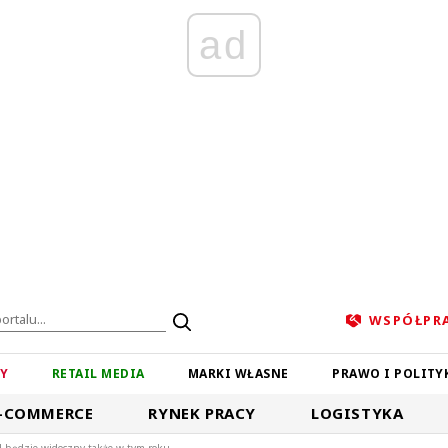
ad
WSPÓŁPR
ZY
RETAIL MEDIA
MARKI WŁASNE
PRAWO I POLITY
-COMMERCE
RYNEK PRACY
LOGISTYKA