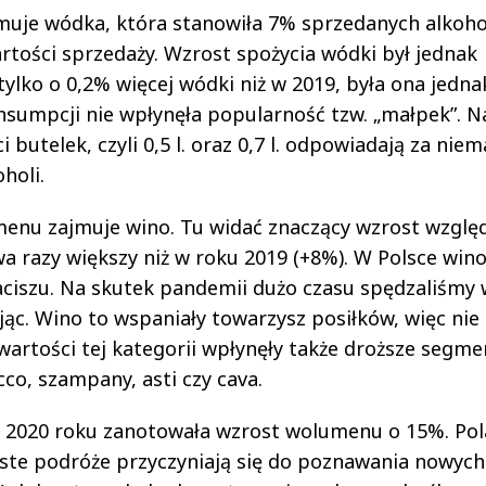
muje wódka, która stanowiła 7% sprzedanych alkohol
artości sprzedaży. Wzrost spożycia wódki był jednak
tylko o 0,2% więcej wódki niż w 2019, była ona jedna
nsumpcji nie wpłynęła popularność tzw. „małpek”. N
utelek, czyli 0,5 l. oraz 0,7 l. odpowiadają za niem
oholi.
menu zajmuje wino. Tu widać znaczący wzrost wzgl
 razy większy niż w roku 2019 (+8%). W Polsce win
iszu. Na skutek pandemii dużo czasu spędzaliśmy 
jąc. Wino to wspaniały towarzysz posiłków, więc nie 
wartości tej kategorii wpłynęły także droższe segme
cco, szampany, asti czy cava.
w 2020 roku zanotowała wzrost wolumenu o 15%. Pol
ste podróże przyczyniają się do poznawania nowych