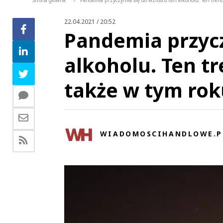
Strona główna
Pandemia przyczyniła się do wzrostu cen alkoholu. Ten tre
>
22.04.2021 / 20:52
Pandemia przycz
alkoholu. Ten t
także w tym rok
WIADOMOSCIHANDLOWE.P