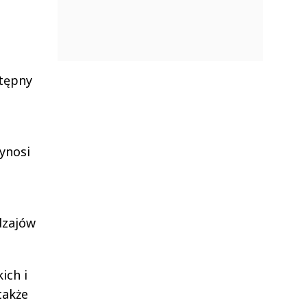
stępny
ynosi
dzajów
ich i
także