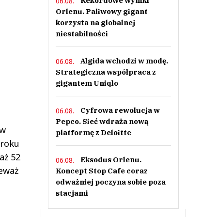
Rekordowe wyniki
06.08.
Orlenu. Paliwowy gigant
korzysta na globalnej
niestabilności
Algida wchodzi w modę.
06.08.
Strategiczna współpraca z
gigantem Uniqlo
Cyfrowa rewolucja w
06.08.
Pepco. Sieć wdraża nową
 w
platformę z Deloitte
 roku
aż 52
Eksodus Orlenu.
06.08.
ieważ
Koncept Stop Cafe coraz
odważniej poczyna sobie poza
stacjami