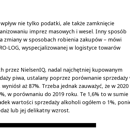
 wpływ nie tylko podatki, ale także zamknięcie
ganizowaniu imprez masowych i wesel. Inny sposób
 na zmiany w sposobach robienia zakupów – mówi
PRO-LOG, wyspecjalizowanej w logistyce towarów
h przez NielsenIQ, nadal najchętniej kupowanym
daży piwa, ustalany poprzez porównanie sprzedaży
i, wyniósł aż 87%. Trzeba jednak zauważyć, że w 2020
6%, w porównaniu do 2019 roku. Te 1,6% to w sumie 
padek wartości sprzedaży alkoholi ogółem o 1%, pon
daż lub jej delikatny wzrost.