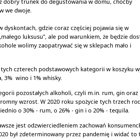
też dobry trunek do degustowania w domu, choćby
ów we dwoje.
 dyskontach, gdzie coraz częściej pojawia się w
„małego luksusu”, ale pod warunkiem, że będzie do
kohole wolimy zaopatrywać się w sklepach mało i
ał tych czterech podstawowych kategorii w koszyku w
a, 3% wino i 1% whisky.
gorii pozostałych alkoholi, czyli m.in. rum, gin oraz
 ogromny wzrost. W 2020 roku spożycie tych trzech ro
nio o 30% - rum, o 26% - gin i o 20% - tequila.
 zawsze jest odzwierciedleniem zachowań konsumenck
2020 był zdeterminowany przez pandemię i widać to 