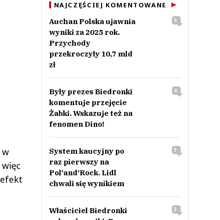
NAJCZĘŚCIEJ KOMENTOWANE
Auchan Polska ujawnia
5
wyniki za 2025 rok.
Przychody
przekroczyły 10,7 mld
zł
Były prezes Biedronki
4
komentuje przejęcie
Żabki. Wskazuje też na
fenomen Dino!
i w
System kaucyjny po
3
raz pierwszy na
 więc
Pol‘and‘Rock. Lidl
 efekt
chwali się wynikiem
Właściciel Biedronki
3