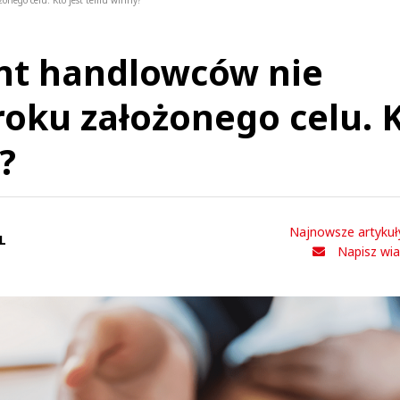
onego celu. Kto jest temu winny?
ent handlowców nie
roku założonego celu. 
?
Najnowsze artykuł
L
Napisz wi