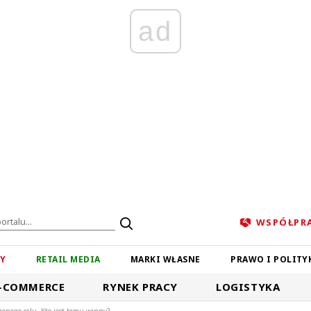
ad
WSPÓŁPR
ZY
RETAIL MEDIA
MARKI WŁASNE
PRAWO I POLITY
-COMMERCE
RYNEK PRACY
LOGISTYKA