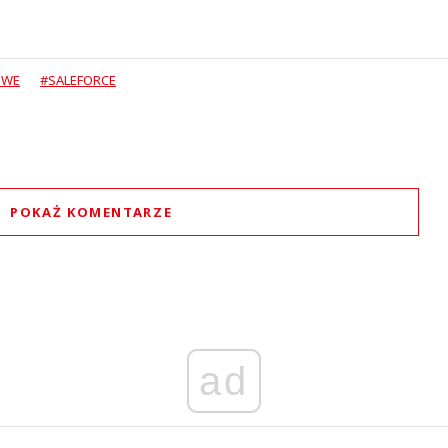
OWE
#SALEFORCE
POKAŻ KOMENTARZE
Komentarze (
0
)
Nie znaleziono komentarzy
staw swoje komentarze
Imię (Wymagane)
ad
Anuluj