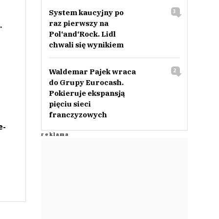
System kaucyjny po
3
raz pierwszy na
.
Pol‘and‘Rock. Lidl
chwali się wynikiem
Waldemar Pajek wraca
2
do Grupy Eurocash.
Pokieruje ekspansją
pięciu sieci
franczyzowych
e-