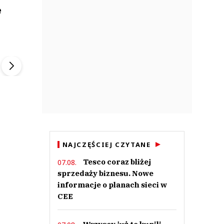
e
ek
Szefem być Sezon 2
Marcin Przybysz
▶
▶
NAJCZĘŚCIEJ CZYTANE
Tesco coraz bliżej
07.08.
sprzedaży biznesu. Nowe
informacje o planach sieci w
CEE