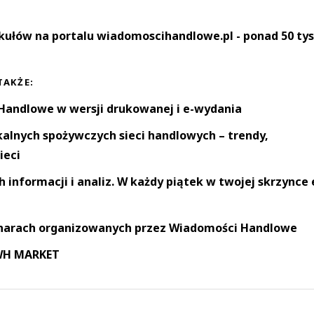
kułów na portalu wiadomoscihandlowe.pl - ponad 50 tys
TAKŻE:
andlowe w wersji drukowanej i e-wydania
okalnych spożywczych sieci handlowych – trendy,
ieci
informacji i analiz. W każdy piątek w twojej skrzynce 
narach organizowanych przez Wiadomości Handlowe
 WH MARKET