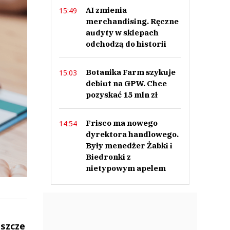
AI zmienia
15:49
merchandising. Ręczne
audyty w sklepach
odchodzą do historii
Botanika Farm szykuje
15:03
debiut na GPW. Chce
pozyskać 15 mln zł
Frisco ma nowego
14:54
dyrektora handlowego.
Były menedżer Żabki i
Biedronki z
nietypowym apelem
eszcze