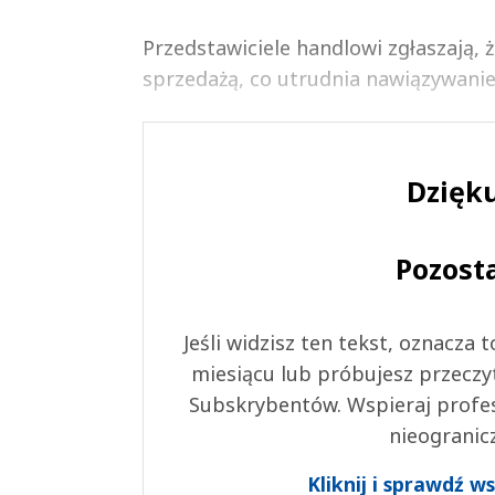
Przedstawiciele handlowi zgłaszają, 
sprzedażą, co utrudnia nawiązywanie
Dzięku
Pozost
Jeśli widzisz ten tekst, oznacza
miesiącu lub próbujesz przeczy
Subskrybentów. Wspieraj profes
nieogranic
Kliknij i sprawdź 