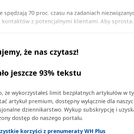
że spędzają 70 proc. czasu na zadaniach niezwiązany
 kontaktów z potencjalnymi klientami. Aby sprosta..
jemy, że nas czytasz!
ało jeszcze 93% tekstu
 to, że wykorzystałeś limit bezpłatnych artykułów w t
tać artykuł premium, dostępny wyłącznie dla naszy
jonalne dziennikarstwo. Wykup subskrypcję i uzysk
zony dostęp do naszego portalu.
wszystkie korzyści z prenumeraty WH Plus