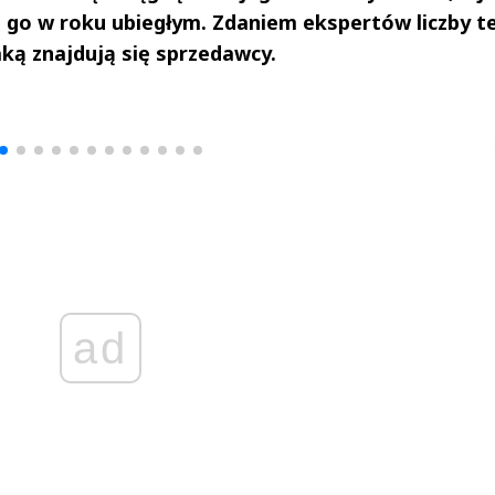
ło go w roku ubiegłym. Zdaniem ekspertów liczby t
ką znajdują się sprzedawcy.
drzej
Michał Stężalski
FineDiningWe
▶
▶
ad