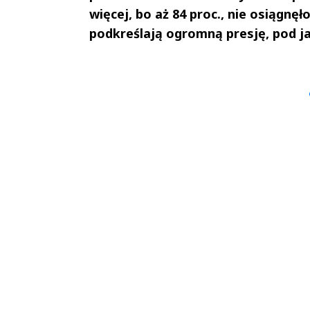
więcej, bo aż 84 proc., nie osiągnę
podkreślają ogromną presję, pod ja
Andrzej i Marta
Marta i An
Sterniccy
Sterniccy
▶
▶