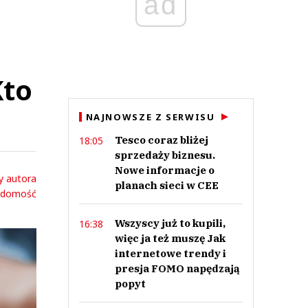
ad
Kto
NAJNOWSZE Z SERWISU
Tesco coraz bliżej
18:05
sprzedaży biznesu.
Nowe informacje o
y autora
planach sieci w CEE
adomość
Wszyscy już to kupili,
16:38
więc ja też muszę Jak
internetowe trendy i
presja FOMO napędzają
popyt