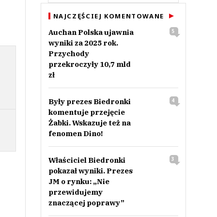
NAJCZĘŚCIEJ KOMENTOWANE
Auchan Polska ujawnia
5
wyniki za 2025 rok.
Przychody
przekroczyły 10,7 mld
zł
Były prezes Biedronki
4
komentuje przejęcie
Żabki. Wskazuje też na
fenomen Dino!
Właściciel Biedronki
3
pokazał wyniki. Prezes
JM o rynku: „Nie
przewidujemy
znaczącej poprawy”