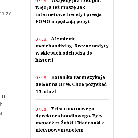
Wszyscy już to kupili,
07.08.
więc ja też muszę Jak
ch ze
internetowe trendy i presja
.
FOMO napędzają popyt
AI zmienia
07.08.
merchandising. Ręczne audyty
w sklepach odchodzą do
historii
Botanika Farm szykuje
07.08.
debiut na GPW. Chce pozyskać
15 mln zł
ym
ch
Frisco ma nowego
07.08.
aj
dyrektora handlowego. Były
menedżer Żabki i Biedronki z
nietypowym apelem