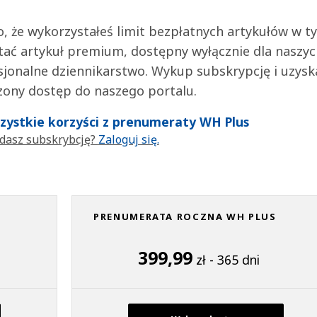
 to, że wykorzystałeś limit bezpłatnych artykułów w t
tać artykuł premium, dostępny wyłącznie dla naszy
jonalne dziennikarstwo. Wykup subskrypcję i uzysk
zony dostęp do naszego portalu.
wszystkie korzyści z prenumeraty WH Plus
dasz subskrybcję?
Zaloguj się.
PRENUMERATA ROCZNA WH PLUS
399,99
zł - 365 dni