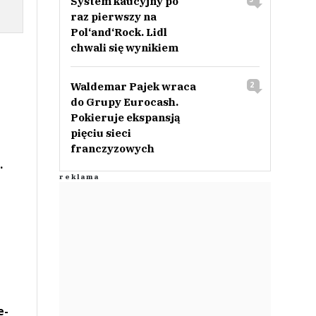
System kaucyjny po
raz pierwszy na
Pol‘and‘Rock. Lidl
chwali się wynikiem
Waldemar Pajek wraca
2
do Grupy Eurocash.
Pokieruje ekspansją
pięciu sieci
franczyzowych
.
e-