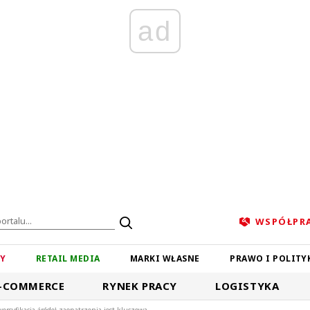
ad
WSPÓŁPR
ZY
RETAIL MEDIA
MARKI WŁASNE
PRAWO I POLITY
-COMMERCE
RYNEK PRACY
LOGISTYKA