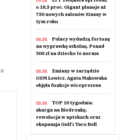
09.08.
o 18,5 proc. Gigant planuje aż
750 nowych salonów Sinsay w
tym roku
Polacy wydadzą fortunę
08.08.
na wyprawkę szkolną. Ponad
500 zł na dziecko to norma
ia
Zmiany w zarządzie
08.08.
OSM Łowicz. Agata Makowska
objęła funkcje wiceprezesa
TOP 10 tygodnia:
08.08.
skarga na Biedronkę,
rewolucja w aptekach oraz
ekspansja Gulf i Taco Bell