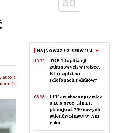
ad
ć
ł
NAJNOWSZE Z SERWISU
TOP 10 aplikacji
13:32
zakupowych w Polsce.
Kto rządzi na
y autora
telefonach Polaków?
adomość
LPP zwiększa sprzedaż
08:38
o 18,5 proc. Gigant
planuje aż 750 nowych
salonów Sinsay w tym
roku