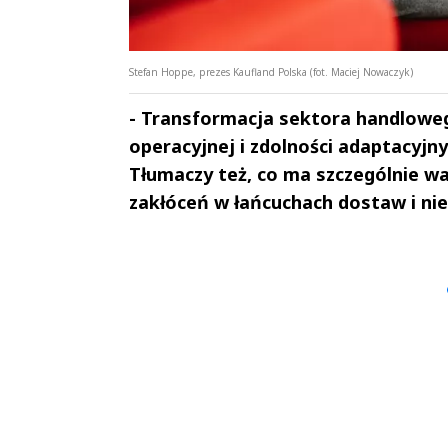
Stefan Hoppe, prezes Kaufland Polska (fot. Maciej Nowaczyk)
- Transformacja sektora handlowe
operacyjnej i zdolności adaptacyjn
Tłumaczy też, co ma szczególnie wa
zakłóceń w łańcuchach dostaw i nie
Andrzej i Marta
Marta i An
Sterniccy
Sterniccy
▶
▶