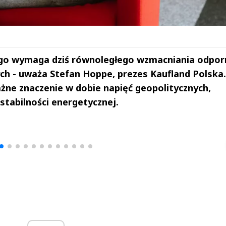
go wymaga dziś równoległego wzmacniania odpor
ych - uważa Stefan Hoppe, prezes Kaufland Polska.
żne znaczenie w dobie napięć geopolitycznych,
stabilności energetycznej.
drzej
Michał Stężalski
FineDiningWe
▶
▶