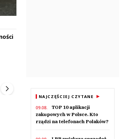
ności
ek
Szefem być Sezon 2
Marcin Przybysz
▶
▶
NAJCZĘŚCIEJ CZYTANE
TOP 10 aplikacji
09.08.
zakupowych w Polsce. Kto
rządzi na telefonach Polaków?
LPP zwiększa sprzedaż