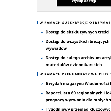
Wykup dostęp
W RAMACH SUBSKRYBCJI OTRZYMAS
Dostęp do ekskluzywnych treści
Dostęp do wszystkich bieżących 
wywiadów
Dostęp do całego archiwum arty
materiałów dziennikarskich
W RAMACH PRENUMERATY WH PLUS 
6 wydań magazynu Wiadomości H
Raport:Lista 60 regionalnych i l
prognozy wyzwania dla małych s
Tygodniowy przegląd kluczowych 