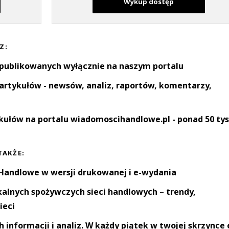
Wykup dostęp
Z:
 publikowanych wyłącznie na naszym portalu
artykułów - newsów, analiz, raportów, komentarzy,
kułów na portalu wiadomoscihandlowe.pl - ponad 50 tys
TAKŻE:
andlowe w wersji drukowanej i e-wydania
okalnych spożywczych sieci handlowych – trendy,
ieci
informacji i analiz. W każdy piątek w twojej skrzynce 