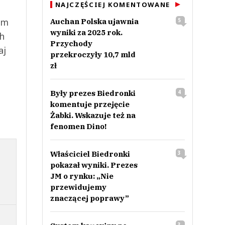
NAJCZĘŚCIEJ KOMENTOWANE
ym
Auchan Polska ujawnia
5
wyniki za 2025 rok.
ch
Przychody
aj
przekroczyły 10,7 mld
zł
Były prezes Biedronki
4
komentuje przejęcie
Żabki. Wskazuje też na
fenomen Dino!
Właściciel Biedronki
3
pokazał wyniki. Prezes
JM o rynku: „Nie
przewidujemy
znaczącej poprawy”
3