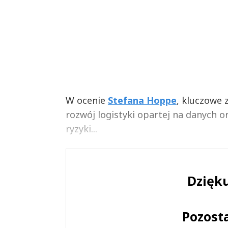
W ocenie
Stefana Hoppe
, kluczowe 
rozwój logistyki opartej na danych
ryzyki...
Dzięku
Pozost