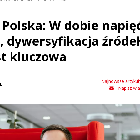
ersyfikacja źródeł zaopatrzenia jest kluczowa
 Polska: W dobie napię
, dywersyfikacja źróde
st kluczowa
Najnowsze artykuł
L
Napisz wi