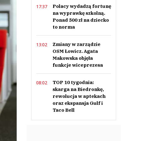
Polacy wydadzą fortunę
17:37
na wyprawkę szkolną.
Ponad 500 zł na dziecko
to norma
Zmiany w zarządzie
13:02
OSM Łowicz. Agata
Makowska objęła
funkcje wiceprezesa
TOP 10 tygodnia:
08:02
skarga na Biedronkę,
rewolucja w aptekach
oraz ekspansja Gulf i
Taco Bell