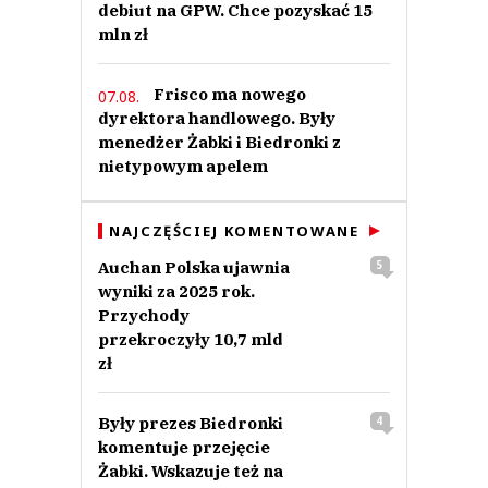
debiut na GPW. Chce pozyskać 15
mln zł
Frisco ma nowego
07.08.
dyrektora handlowego. Były
menedżer Żabki i Biedronki z
nietypowym apelem
NAJCZĘŚCIEJ KOMENTOWANE
Auchan Polska ujawnia
5
wyniki za 2025 rok.
Przychody
przekroczyły 10,7 mld
zł
Były prezes Biedronki
4
komentuje przejęcie
Żabki. Wskazuje też na