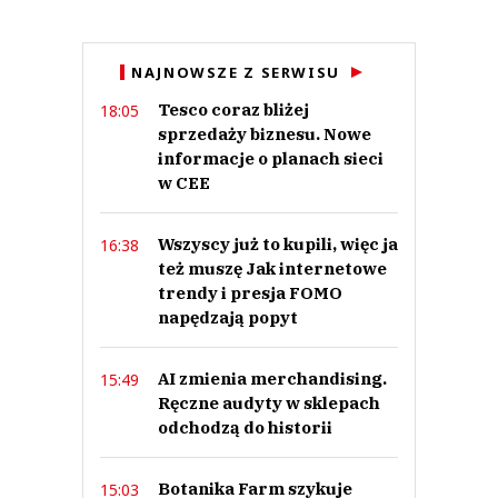
Anuluj
NAJNOWSZE Z SERWISU
Prześlij komentarz
Tesco coraz bliżej
18:05
sprzedaży biznesu. Nowe
informacje o planach sieci
w CEE
Wszyscy już to kupili, więc ja
16:38
też muszę Jak internetowe
trendy i presja FOMO
napędzają popyt
AI zmienia merchandising.
15:49
Ręczne audyty w sklepach
odchodzą do historii
Botanika Farm szykuje
15:03