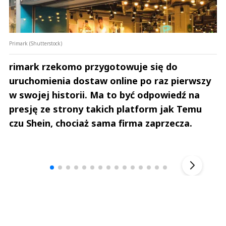
Primark (Shutterstock)
rimark rzekomo przygotowuje się do
uruchomienia dostaw online po raz pierwszy
w swojej historii. Ma to być odpowiedź na
presję ze strony takich platform jak Temu
czu Shein, chociaż sama firma zaprzecza.
Andrzej i Marta Sterniccy
Marta i 
▶