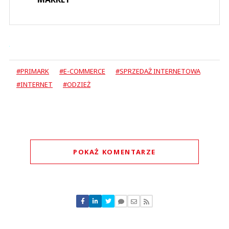
#PRIMARK
#E-COMMERCE
#SPRZEDAŻ INTERNETOWA
#INTERNET
#ODZIEŻ
POKAŻ KOMENTARZE
Komentarze (
0
)
Nie znaleziono komentarzy
Zostaw swoje komentarze
Imię (Wymagane)