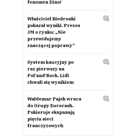
fenomen Dino!
Właściciel Biedronki
3
pokazał wyniki. Prezes
JM o rynku: „Nie
przewidujemy
znaczącej poprawy”
System kaucyjny po
3
raz pierwszy na
Pol‘and‘Rock. Lidl
chwali się wynikiem
Waldemar Pajek wraca
2
do Grupy Eurocash.
Pokieruje ekspansją
pięciu sieci
franczyzowych