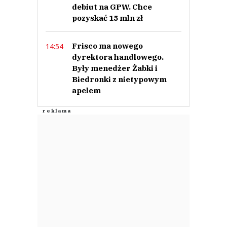
debiut na GPW. Chce
pozyskać 15 mln zł
Frisco ma nowego
14:54
dyrektora handlowego.
Były menedżer Żabki i
Biedronki z nietypowym
apelem