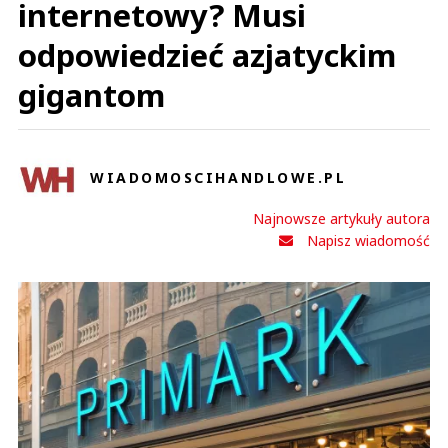
internetowy? Musi
odpowiedzieć azjatyckim
gigantom
WIADOMOSCIHANDLOWE.PL
Najnowsze artykuły autora
Napisz wiadomość