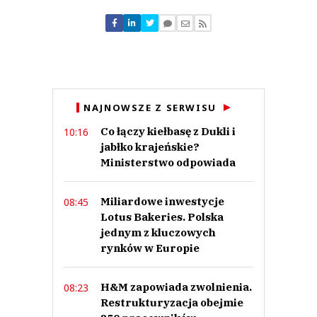
Nie znaleziono komentarzy
Zostaw swoje komentarze
Imię (Wymagane)
Anuluj
NAJNOWSZE Z SERWISU
Prześlij komentarz
Co łączy kiełbasę z Dukli i
10:16
jabłko krajeńskie?
Ministerstwo odpowiada
Miliardowe inwestycje
08:45
Lotus Bakeries. Polska
jednym z kluczowych
rynków w Europie
H&M zapowiada zwolnienia.
08:23
Restrukturyzacja obejmie