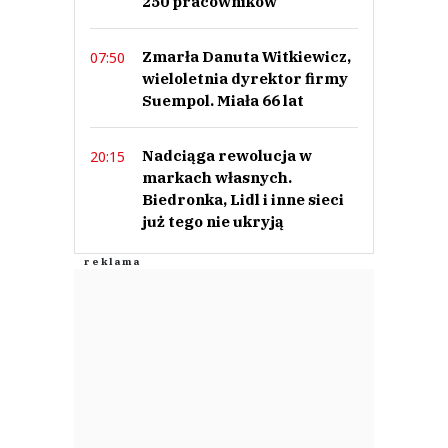
250 pracowników
Zmarła Danuta Witkiewicz,
07:50
wieloletnia dyrektor firmy
Suempol. Miała 66 lat
Nadciąga rewolucja w
20:15
markach własnych.
Biedronka, Lidl i inne sieci
już tego nie ukryją