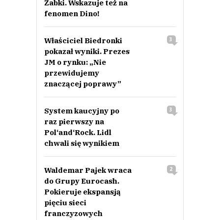
Żabki. Wskazuje też na
fenomen Dino!
Właściciel Biedronki
3
pokazał wyniki. Prezes
JM o rynku: „Nie
przewidujemy
znaczącej poprawy”
System kaucyjny po
3
raz pierwszy na
Pol‘and‘Rock. Lidl
chwali się wynikiem
Waldemar Pajek wraca
2
do Grupy Eurocash.
Pokieruje ekspansją
pięciu sieci
franczyzowych