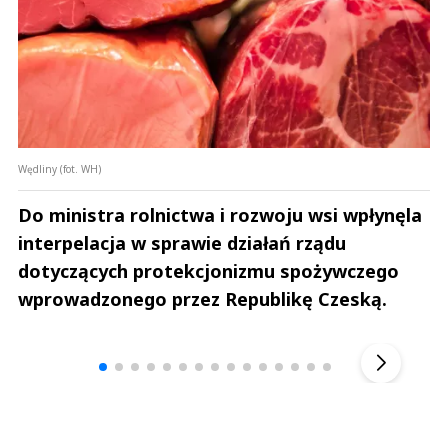
Wędliny (fot. WH)
Do ministra rolnictwa i rozwoju wsi wpłynęla
interpelacja w sprawie działań rządu
dotyczących protekcjonizmu spożywczego
wprowadzonego przez Republikę Czeską.
Andrzej i Marta Sterniccy
Marta i 
▶