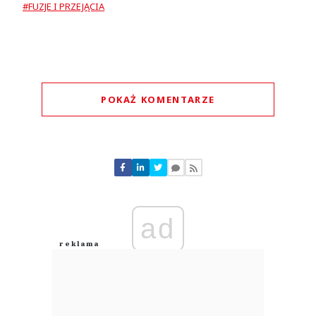
#FUZJE I PRZEJĄCIA
POKAŻ KOMENTARZE
Komentarze (
0
)
Nie znaleziono komentarzy
Zostaw swoje komentarze
Imię (Wymagane)
ad
Anuluj
Prześlij komentarz