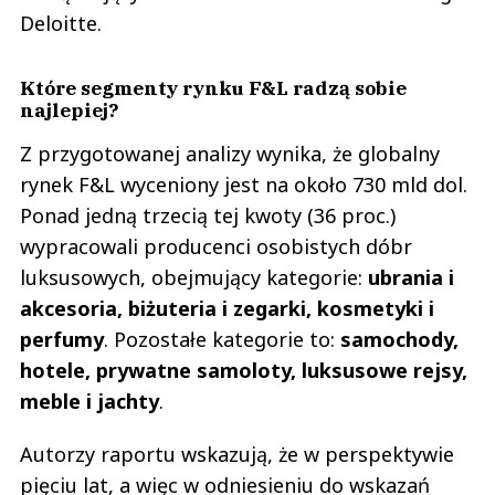
Deloitte.
Które segmenty rynku F&L radzą sobie
najlepiej?
Z przygotowanej analizy wynika, że globalny
rynek F&L wyceniony jest na około 730 mld dol.
Ponad jedną trzecią tej kwoty (36 proc.)
wypracowali producenci osobistych dóbr
luksusowych, obejmujący kategorie:
ubrania i
akcesoria, biżuteria i zegarki, kosmetyki i
perfumy
. Pozostałe kategorie to:
samochody,
hotele, prywatne samoloty, luksusowe rejsy,
meble i jachty
.
Autorzy raportu wskazują, że w perspektywie
pięciu lat, a więc w odniesieniu do wskazań