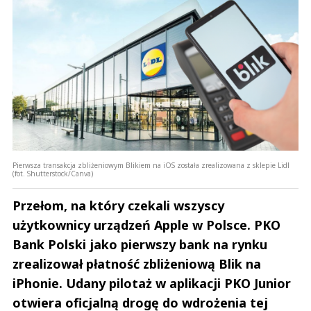
Pierwsza transakcja zbliżeniowym Blikiem na iOS została zrealizowana z sklepie Lidl
(fot. Shutterstock/Canva)
Przełom, na który czekali wszyscy
użytkownicy urządzeń Apple w Polsce. PKO
Bank Polski jako pierwszy bank na rynku
zrealizował płatność zbliżeniową Blik na
iPhonie. Udany pilotaż w aplikacji PKO Junior
otwiera oficjalną drogę do wdrożenia tej