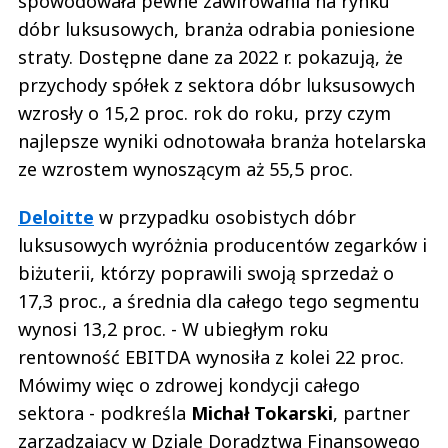
spowodowała pewne zawirowania na rynku
dóbr luksusowych, branża odrabia poniesione
straty. Dostępne dane za 2022 r. pokazują, że
przychody spółek z sektora dóbr luksusowych
wzrosły o 15,2 proc. rok do roku, przy czym
najlepsze wyniki odnotowała branża hotelarska
ze wzrostem wynoszącym aż 55,5 proc.
Deloitte
w przypadku osobistych dóbr
luksusowych wyróżnia producentów zegarków i
biżuterii, którzy poprawili swoją sprzedaż o
17,3 proc., a średnia dla całego tego segmentu
wynosi 13,2 proc. - W ubiegłym roku
rentowność EBITDA wynosiła z kolei 22 proc.
Mówimy więc o zdrowej kondycji całego
sektora - podkreśla
Michał Tokarski
, partner
zarządzający w Dziale Doradztwa Finansowego