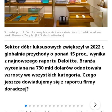
Sprzedaż produktów luksusowych wzrosła i to wyraźnie. Na zdj. torebki w salonie
marki Hermes w Zurychu (fot. Sorbis/shutterstock)
Sektor dóbr luksusowych zwiększył w 2022 r.
globalnie przychody o ponad 15 proc., wynika
z najnowszego raportu Deloitte. Branża
wyceniana na 730 mld dolarów odnotowała
wzrosty we wszystkich kategoria. Czego
jeszcze dowiadujemy się z raportu firmy
doradczej?
Andrzej i Marta Sterniccy
Marta i 
▶