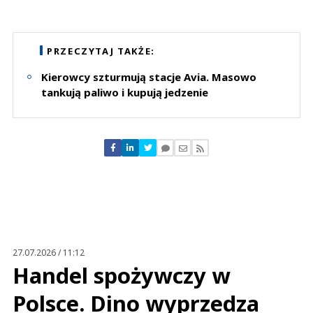
Komentarze (
0
)
Nie znaleziono komentarzy
Zostaw swoje komentarze
PRZECZYTAJ TAKŻE:
Imię (Wymagane)
Kierowcy szturmują stacje Avia. Masowo
tankują paliwo i kupują jedzenie
Anuluj
Prześlij komentarz
27.07.2026 / 11:12
Handel spożywczy w
Polsce. Dino wyprzedza