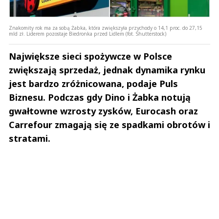
Znakomity rok ma za sobą Żabka, która zwiększyła przychody o 14,1 proc. do 27,15
mld zł. Liderem pozostaje Biedronka przed Lidlem (fot. Shutterstock)
Największe sieci spożywcze w Polsce
zwiększają sprzedaż, jednak dynamika rynku
jest bardzo zróżnicowana, podaje Puls
Biznesu. Podczas gdy Dino i Żabka notują
gwałtowne wzrosty zysków, Eurocash oraz
Carrefour zmagają się ze spadkami obrotów i
stratami.