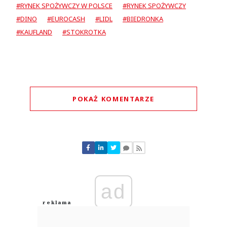
#RYNEK SPOŻYWCZY W POLSCE
#RYNEK SPOŻYWCZY
#DINO
#EUROCASH
#LIDL
#BIEDRONKA
#KAUFLAND
#STOKROTKA
POKAŻ KOMENTARZE
Komentarze (
0
)
Nie znaleziono komentarzy
Zostaw swoje komentarze
Imię (Wymagane)
ad
Anuluj
Prześlij komentarz