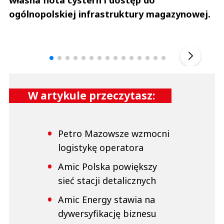
własna flota cystern i dostęp do
ogólnopolskiej infrastruktury magazynowej.
Andrzej i Marta Sterniccy
Marta i 
▶
W artykule przeczytasz:
Petro Mazowsze wzmocni
logistykę operatora
Amic Polska powiększy
sieć stacji detalicznych
Amic Energy stawia na
dywersyfikację biznesu