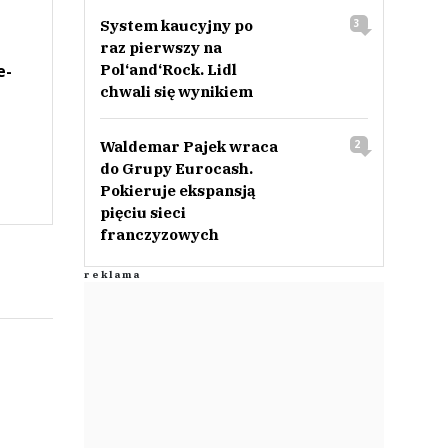
System kaucyjny po
3
raz pierwszy na
Pol‘and‘Rock. Lidl
e-
chwali się wynikiem
Waldemar Pajek wraca
2
do Grupy Eurocash.
Pokieruje ekspansją
pięciu sieci
franczyzowych