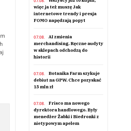
Wszyscy już to kupili,
07.08.
więc ja też muszę Jak
internetowe trendy i presja
FOMO napędzają popyt
ym
AI zmienia
07.08.
ch
merchandising. Ręczne audyty
w sklepach odchodzą do
aj
historii
Botanika Farm szykuje
07.08.
debiut na GPW. Chce pozyskać
15 mln zł
Frisco ma nowego
07.08.
dyrektora handlowego. Były
menedżer Żabki i Biedronki z
nietypowym apelem