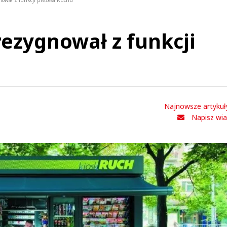
nował z funkcji prezesa Ruchu
rezygnował z funkcji
Najnowsze artykuł
Napisz wi