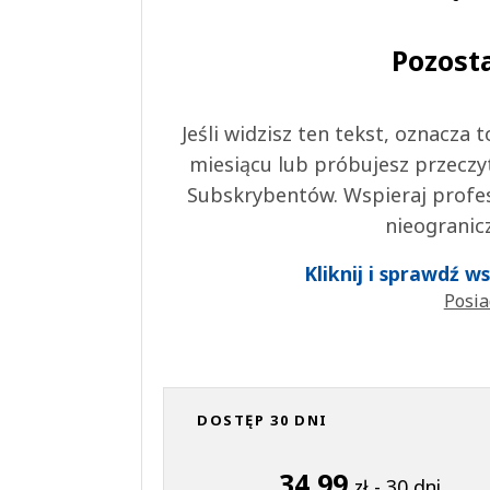
Pozost
Jeśli widzisz ten tekst, oznacza
miesiącu lub próbujesz przeczy
Subskrybentów. Wspieraj profes
nieogranic
Kliknij i sprawdź 
Posia
DOSTĘP 30 DNI
34,99
zł - 30 dni