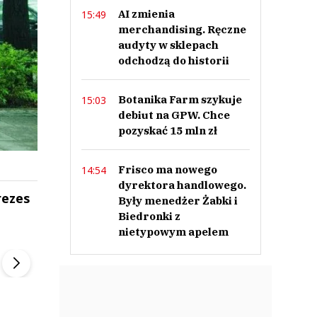
AI zmienia
15:49
merchandising. Ręczne
audyty w sklepach
odchodzą do historii
Botanika Farm szykuje
15:03
debiut na GPW. Chce
pozyskać 15 mln zł
Frisco ma nowego
14:54
dyrektora handlowego.
rezes
Były menedżer Żabki i
Biedronki z
ek
Szefem być Sezon 2
Marcin Przybysz
nietypowym apelem
▶
▶