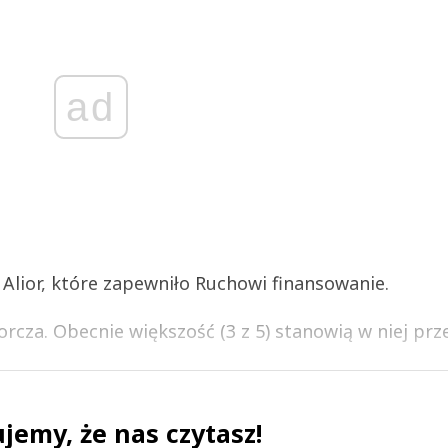
ad
lior, które zapewniło Ruchowi finansowanie.
za. Obecnie większość (3 z 5) stanowią w niej prze
jemy, że nas czytasz!