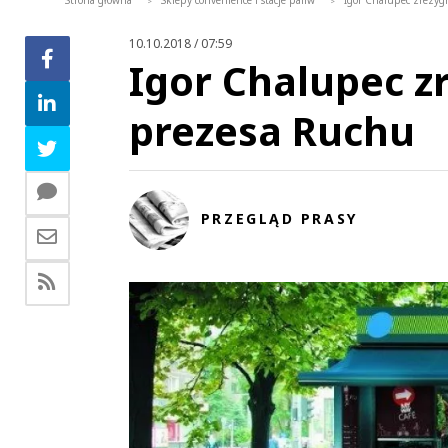
Strona główna
Sklepy convenience i stacje paliw
Igor Chalupec zrezyg
>
>
10.10.2018 / 07:59
Igor Chalupec z
prezesa Ruchu
PRZEGLĄD PRASY