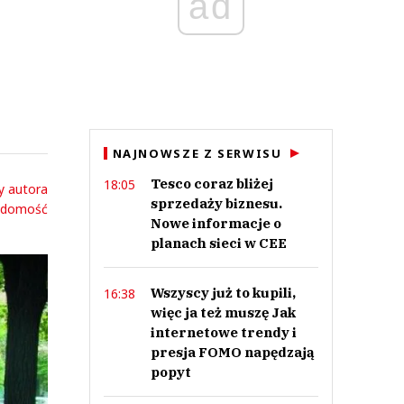
ad
NAJNOWSZE Z SERWISU
Tesco coraz bliżej
18:05
y autora
sprzedaży biznesu.
adomość
Nowe informacje o
planach sieci w CEE
Wszyscy już to kupili,
16:38
więc ja też muszę Jak
internetowe trendy i
presja FOMO napędzają
popyt