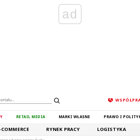
ad
WSPÓŁPR
ZY
RETAIL MEDIA
MARKI WŁASNE
PRAWO I POLITY
-COMMERCE
RYNEK PRACY
LOGISTYKA