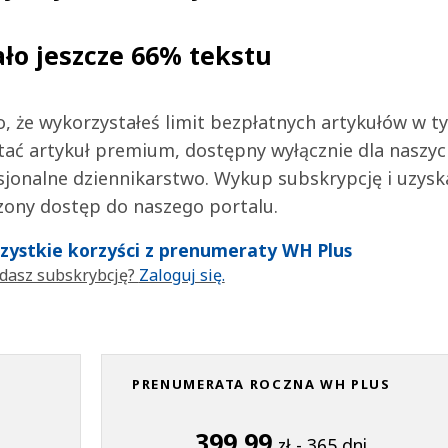
ało jeszcze 66% tekstu
 to, że wykorzystałeś limit bezpłatnych artykułów w t
tać artykuł premium, dostępny wyłącznie dla naszy
jonalne dziennikarstwo. Wykup subskrypcję i uzysk
zony dostęp do naszego portalu.
wszystkie korzyści z prenumeraty WH Plus
dasz subskrybcję?
Zaloguj się.
PRENUMERATA ROCZNA WH PLUS
399,99
zł - 365 dni