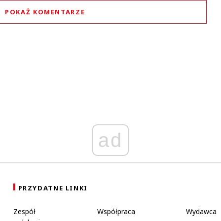
POKAŻ KOMENTARZE
Komentarze (
0
)
Nie znaleziono komentarzy
staw swoje komentarze
Imię (Wymagane)
Anuluj
Prześlij komentarz
ad
PRZYDATNE LINKI
Zespół
Współpraca
Wydawca