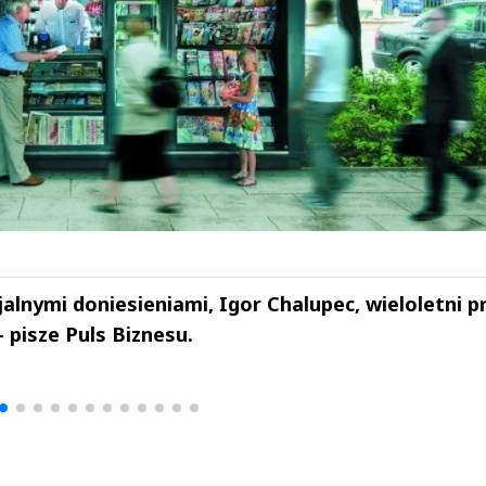
alnymi doniesieniami, Igor Chalupec, wieloletni p
 pisze Puls Biznesu.
drzej
Michał Stężalski
FineDiningWe
▶
▶