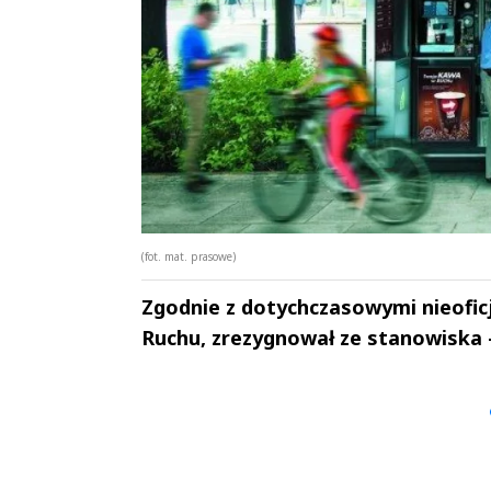
(fot. mat. prasowe)
Zgodnie z dotychczasowymi nieoficj
Ruchu, zrezygnował ze stanowiska -
Andrzej i Marta
Marta i An
Sterniccy
Sterniccy
▶
▶