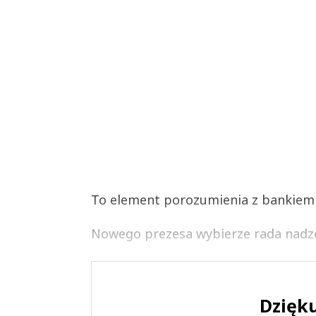
To element porozumienia z bankiem A
Nowego prezesa wybierze rada nadzorc
Dzięku