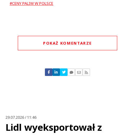
#CENY PALIW W POLSCE
POKAŻ KOMENTARZE
Komentarze (
0
)
Nie znaleziono komentarzy
Zostaw swoje komentarze
Imię (Wymagane)
Anuluj
Prześlij komentarz
29.07.2026 / 11:46
Lidl wyeksportował z