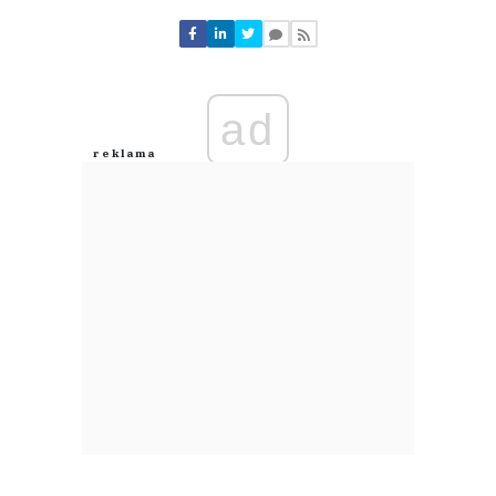
Nie znaleziono komentarzy
Zostaw swoje komentarze
Imię (Wymagane)
ad
Anuluj
Prześlij komentarz