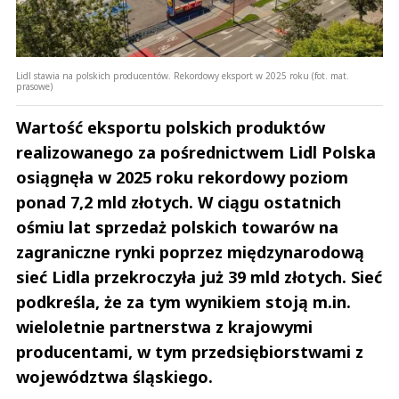
Lidl stawia na polskich producentów. Rekordowy eksport w 2025 roku (fot. mat.
prasowe)
Wartość eksportu polskich produktów
realizowanego za pośrednictwem Lidl Polska
osiągnęła w 2025 roku rekordowy poziom
ponad 7,2 mld złotych. W ciągu ostatnich
ośmiu lat sprzedaż polskich towarów na
zagraniczne rynki poprzez międzynarodową
sieć Lidla przekroczyła już 39 mld złotych. Sieć
podkreśla, że za tym wynikiem stoją m.in.
wieloletnie partnerstwa z krajowymi
producentami, w tym przedsiębiorstwami z
województwa śląskiego.