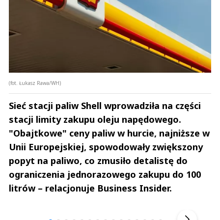
(fot. Łukasz Rawa/WH)
Sieć stacji paliw Shell wprowadziła na części
stacji limity zakupu oleju napędowego.
"Obajtkowe" ceny paliw w hurcie, najniższe w
Unii Europejskiej, spowodowały zwiększony
popyt na paliwo, co zmusiło detalistę do
ograniczenia jednorazowego zakupu do 100
litrów – relacjonuje Business Insider.
Andrzej i Marta Sterniccy
Marta i 
▶