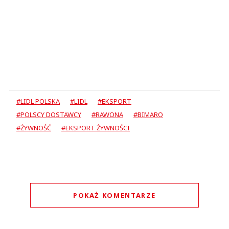
#LIDL POLSKA
#LIDL
#EKSPORT
#POLSCY DOSTAWCY
#RAWONA
#BIMARO
#ŻYWNOŚĆ
#EKSPORT ŻYWNOŚCI
POKAŻ KOMENTARZE
Komentarze (
0
)