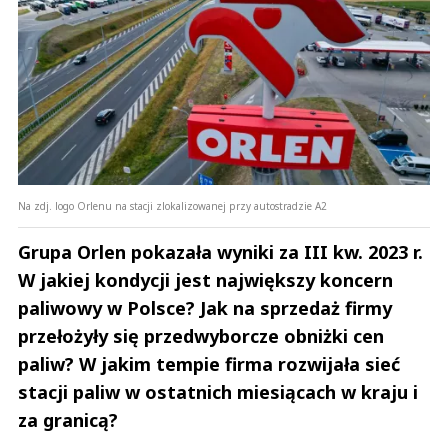
Na zdj. logo Orlenu na stacji zlokalizowanej przy autostradzie A2
Grupa Orlen pokazała wyniki za III kw. 2023 r.
W jakiej kondycji jest największy koncern
paliwowy w Polsce? Jak na sprzedaż firmy
przełożyły się przedwyborcze obniżki cen
paliw? W jakim tempie firma rozwijała sieć
stacji paliw w ostatnich miesiącach w kraju i
za granicą?
Andrzej i Marta Sterniccy
Marta i 