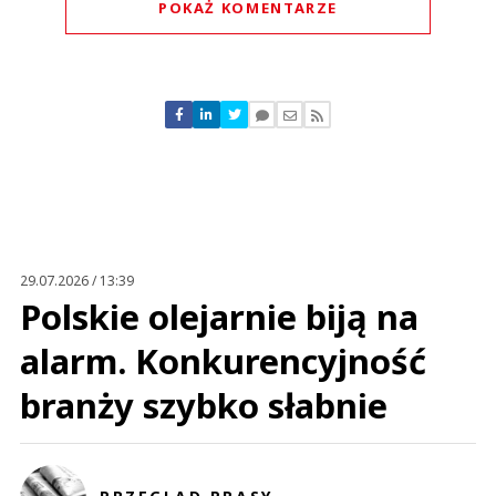
POKAŻ KOMENTARZE
Komentarze (
0
)
Nie znaleziono komentarzy
Zostaw swoje komentarze
Imię (Wymagane)
Anuluj
Prześlij komentarz
29.07.2026 / 13:39
Polskie olejarnie biją na
alarm. Konkurencyjność
branży szybko słabnie