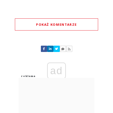
POKAŻ KOMENTARZE
Komentarze (
0
)
Nie znaleziono komentarzy
Zostaw swoje komentarze
Imię (Wymagane)
ad
Anuluj
Prześlij komentarz