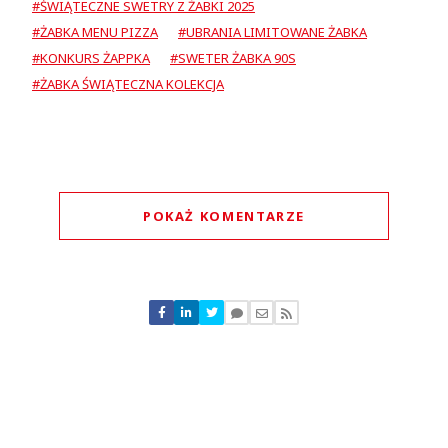
#ŚWIĄTECZNE SWETRY Z ŻABKI 2025
#ŻABKA MENU PIZZA
#UBRANIA LIMITOWANE ŻABKA
#KONKURS ŻAPPKA
#SWETER ŻABKA 90S
#ŻABKA ŚWIĄTECZNA KOLEKCJA
POKAŻ KOMENTARZE
Komentarze (
0
)
Nie znaleziono komentarzy
Zostaw swoje komentarze
Imię (Wymagane)
Anuluj