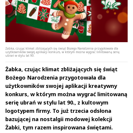
Żabka, czując klimat zbliżających się świąt Bożego Narodzenia przygotowała dla
użytkowników swojej aplikacji konkurs, w którym można wygrać limitowaną serię
ubrań w stylu lat 90.
Żabka, czując klimat zbliżających się świąt
Bożego Narodzenia przygotowała dla
użytkowników swojej aplikacji kreatywny
konkurs, w którym można wygrać limitowaną
serię ubrań w stylu lat 90., z kultowym
logotypem firmy. To już trzecia odsłona
bazującej na nostalgii modowej kolekcji
Żabki, tym razem inspirowana świętami.