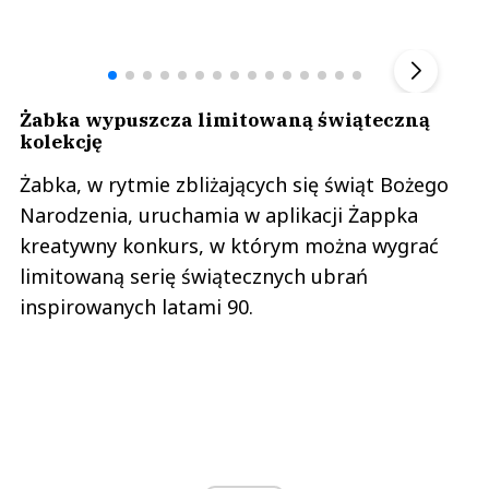
Andrzej i Marta Sterniccy
Marta i 
▶
Żabka wypuszcza limitowaną świąteczną
kolekcję
Żabka, w rytmie zbliżających się świąt Bożego
Narodzenia, uruchamia w aplikacji Żappka
kreatywny konkurs, w którym można wygrać
limitowaną serię świątecznych ubrań
inspirowanych latami 90.