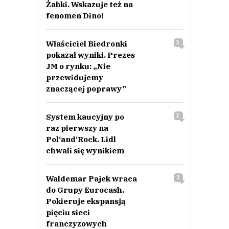
Żabki. Wskazuje też na
fenomen Dino!
Właściciel Biedronki
3
pokazał wyniki. Prezes
JM o rynku: „Nie
przewidujemy
znaczącej poprawy”
System kaucyjny po
3
raz pierwszy na
Pol‘and‘Rock. Lidl
chwali się wynikiem
Waldemar Pajek wraca
2
do Grupy Eurocash.
Pokieruje ekspansją
pięciu sieci
franczyzowych