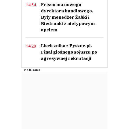
Frisco ma nowego
14:54
dyrektora handlowego.
Były menedżer Żabki i
Biedronki z nietypowym
apelem
Lisek znika z Pyszne.pl.
14:28
Finał głośnego sojuszu po
agresywnej rekrutacji