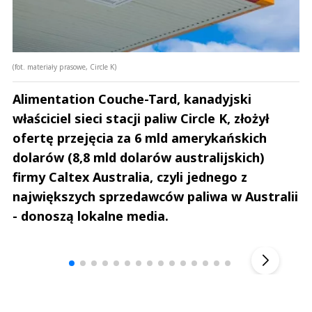
(fot. materiały prasowe, Circle K)
Alimentation Couche-Tard, kanadyjski
właściciel sieci stacji paliw Circle K, złożył
ofertę przejęcia za 6 mld amerykańskich
dolarów (8,8 mld dolarów australijskich)
firmy Caltex Australia, czyli jednego z
największych sprzedawców paliwa w Australii
- donoszą lokalne media.
Andrzej i Marta Sterniccy
Marta i 
▶