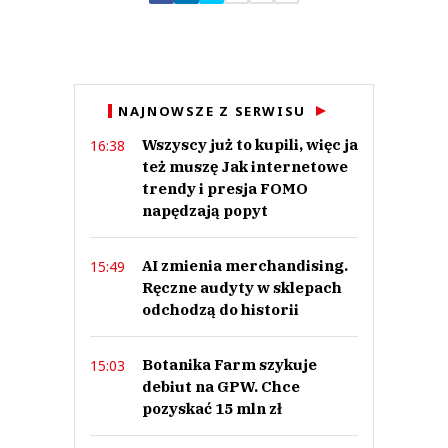
Nick
21.06.2023 / 22:02
NAJNOWSZE Z SERWISU
This comment was minimized by the moderator on the site
Wszyscy już to kupili, więc ja
16:38
Tworzenie tak wielkich korporacji jak Cirkle,powinno być ZABRONIONE.
też muszę Jak internetowe
Nick
Odpowiedz
trendy i presja FOMO
napędzają popyt
0
0
AI zmienia merchandising.
15:49
Ręczne audyty w sklepach
Nie znaleziono komentarzy
Zostaw swoje komentarze
odchodzą do historii
Imię (Wymagane)
Botanika Farm szykuje
15:03
debiut na GPW. Chce
Anuluj
pozyskać 15 mln zł
Prześlij komentarz