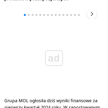
Andrzej i Marta Sterniccy
Marta i 
▶
ad
Grupa MOL ogłosiła dziś wyniki finansowe za
pierwszy kwartał 2024 roku. W raportowanym