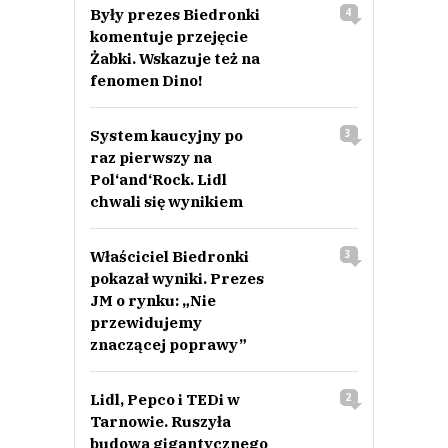
Były prezes Biedronki
4
komentuje przejęcie
Żabki. Wskazuje też na
fenomen Dino!
System kaucyjny po
3
raz pierwszy na
Pol‘and‘Rock. Lidl
chwali się wynikiem
Właściciel Biedronki
3
pokazał wyniki. Prezes
JM o rynku: „Nie
przewidujemy
znaczącej poprawy”
Lidl, Pepco i TEDi w
2
Tarnowie. Ruszyła
budowa gigantycznego