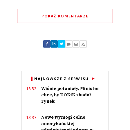
POKAŻ KOMENTARZE
Komentarze (
0
)
Nie znaleziono komentarzy
Zostaw swoje komentarze
Imię (Wymagane)
Anuluj
NAJNOWSZE Z SERWISU
Prześlij komentarz
Wiśnie potaniały. Minister
13:52
chce, by UOKiK zbadał
rynek
Nowe wymogi celne
13:37
amerykańskiej
administracji uderzą w