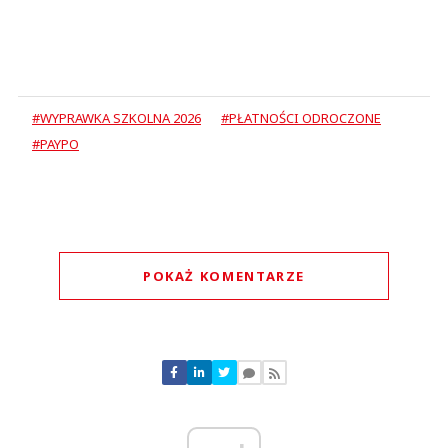
#WYPRAWKA SZKOLNA 2026
#PŁATNOŚCI ODROCZONE
#PAYPO
POKAŻ KOMENTARZE
Komentarze (
0
)
Nie znaleziono komentarzy
Zostaw swoje komentarze
Imię (Wymagane)