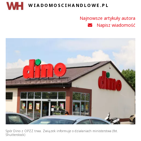
WIADOMOSCIHANDLOWE.PL
Najnowsze artykuły autora
Napisz wiadomość
Spór Dino z OPZZ trwa. Związek informuje o działaniach ministerstwa (fot.
Shutterstock)