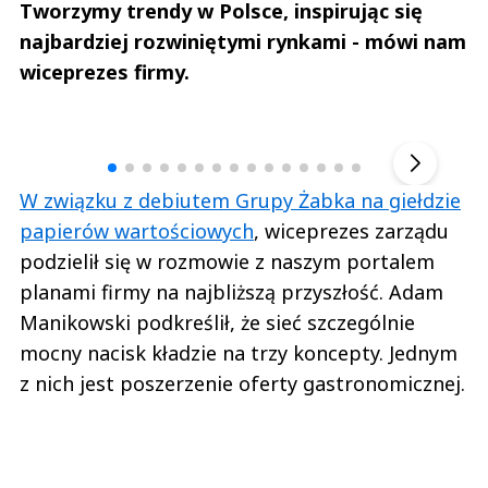
Tworzymy trendy w Polsce, inspirując się
najbardziej rozwiniętymi rynkami - mówi nam
wiceprezes firmy.
Andrzej i Marta Sterniccy
Marta i 
▶
W związku z debiutem Grupy Żabka na giełdzie
papierów wartościowych
, wiceprezes zarządu
podzielił się w rozmowie z naszym portalem
planami firmy na najbliższą przyszłość. Adam
Manikowski podkreślił, że sieć szczególnie
mocny nacisk kładzie na trzy koncepty. Jednym
z nich jest poszerzenie oferty gastronomicznej.