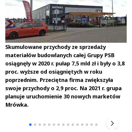
Skumulowane przychody ze sprzedaży
materiałów budowlanych całej Grupy PSB
osiągnęły w 2020 r. pułap 7,5 mld zł i były o 3,8
proc. wyższe od osiągniętych w roku
poprzednim. Przeciętna firma zwiększyła
swoje przychody o 2,9 proc. Na 2021 r. grupa
planuje uruchomienie 30 nowych marketów
Mrówka.
Andrzej i Marta Sterniccy
Marta i 
▶