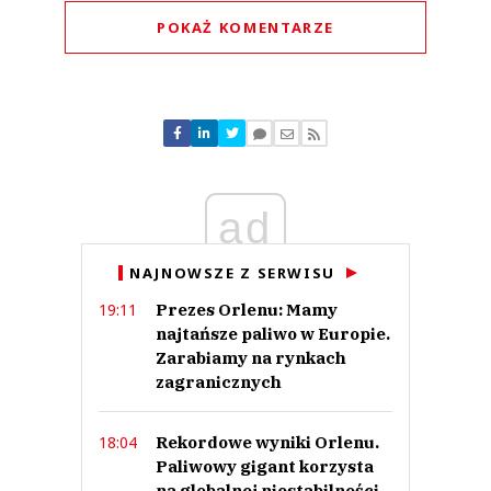
POKAŻ KOMENTARZE
Komentarze (
0
)
Nie znaleziono komentarzy
Zostaw swoje komentarze
Imię (Wymagane)
ad
Anuluj
NAJNOWSZE Z SERWISU
Prześlij komentarz
Prezes Orlenu: Mamy
19:11
najtańsze paliwo w Europie.
Zarabiamy na rynkach
zagranicznych
Rekordowe wyniki Orlenu.
18:04
Paliwowy gigant korzysta
na globalnej niestabilności