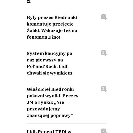
zł
Były prezes Biedronki
4
komentuje przejęcie
Żabki. Wskazuje też na
fenomen Dino!
System kaucyjny po
3
raz pierwszy na
Pol‘and‘Rock. Lidl
chwali się wynikiem
Właściciel Biedronki
3
pokazał wyniki. Prezes
JM o rynku: „Nie
przewidujemy
znaczącej poprawy”
Lidl, Pepco i TEDi w
2