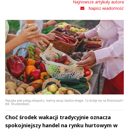
Najnowsze artykuły autora
Napisz wiadomość
Papryka pod presją eksportu, maliny wciąż bardzo drogie. Co dzieje się na Broniszach?
(fot. Shutterstock)
Choć środek wakacji tradycyjnie oznacza
spokojniejszy handel na rynku hurtowym w