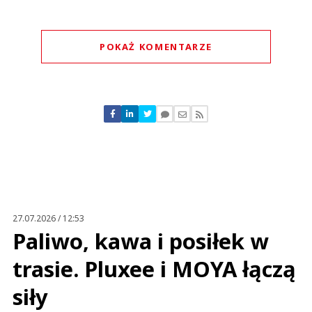
POKAŻ KOMENTARZE
Komentarze (
0
)
Nie znaleziono komentarzy
Zostaw swoje komentarze
Imię (Wymagane)
Anuluj
Prześlij komentarz
27.07.2026 / 12:53
Paliwo, kawa i posiłek w
trasie. Pluxee i MOYA łączą
siły