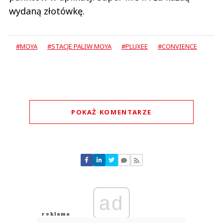
wydaną złotówkę.
#MOYA
#STACJE PALIW MOYA
#PLUXEE
#CONVIENCE
POKAŻ KOMENTARZE
Komentarze (
0
)
Nie znaleziono komentarzy
Zostaw swoje komentarze
Imię (Wymagane)
ad
Anuluj