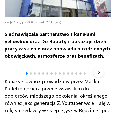
Sieć JYSK liczy już 3000 placówek (Źródło: Jysk)
Sieć nawiązała partnerstwo z kanałami
yellowbox oraz Do Roboty i pokazuje dzień
pracy w sklepie oraz opowiada o codziennych
obowiązkach, atmosferze oraz benefitach.
Andrzej i Marta Sterniccy
Marta i 
▶
Kanał yellowbox prowadzony przez Maćka
Pudełko dociera przede wszystkim do
odbiorców młodszego pokolenia, określanego
również jako generacja Z. Youtuber wcielił się w
rolę sprzedawcy w sklepie Jysk w Będzinie i pod