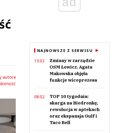
ad
ść
NAJNOWSZE Z SERWISU
Zmiany w zarządzie
13:02
OSM Łowicz. Agata
Makowska objęła
y autora
funkcje wiceprezesa
adomość
TOP 10 tygodnia:
08:02
skarga na Biedronkę,
rewolucja w aptekach
oraz ekspansja Gulf i
Taco Bell