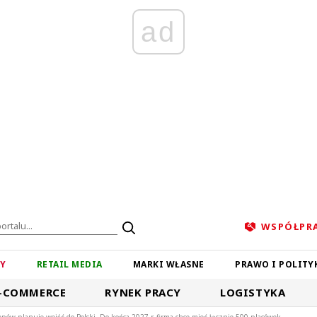
ad
WSPÓŁPR
ZY
RETAIL MEDIA
MARKI WŁASNE
PRAWO I POLITY
-COMMERCE
RYNEK PRACY
LOGISTYKA