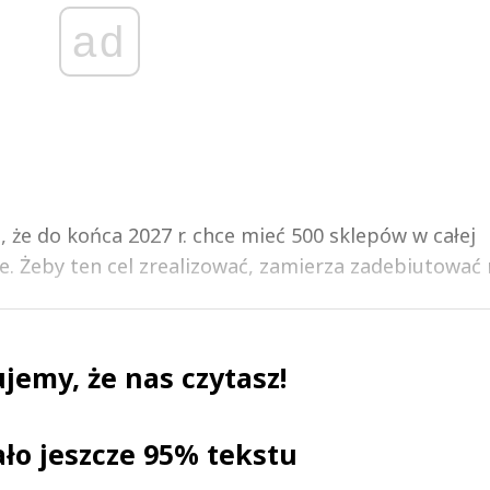
ad
, że do końca 2027 r. chce mieć 500 sklepów w całej
 Żeby ten cel zrealizować, zamierza zadebiutować n
jemy, że nas czytasz!
ało jeszcze 95% tekstu