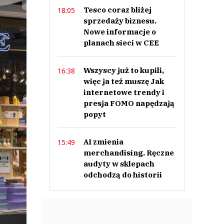
Tesco coraz bliżej
18:05
sprzedaży biznesu.
Nowe informacje o
planach sieci w CEE
Wszyscy już to kupili,
16:38
więc ja też muszę Jak
internetowe trendy i
presja FOMO napędzają
popyt
AI zmienia
15:49
merchandising. Ręczne
audyty w sklepach
odchodzą do historii