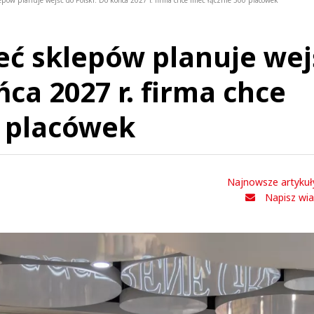
pów planuje wejść do Polski. Do końca 2027 r. firma chce mieć łącznie 500 placówek
ć sklepów planuje wej
ńca 2027 r. firma chce
0 placówek
Najnowsze artykuł
Napisz wi