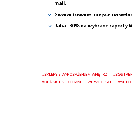
mail.
Gwarantowane miejsce na webi
Rabat 30% na wybrane raporty
#SKLEPY Z WYPOSAŻENIEM WNĘTRZ
#SØSTREN
#DUŃSKIE SIECI HANDLOWE W POLSCE
#NETO