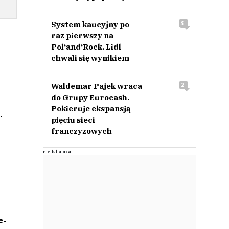
System kaucyjny po
3
raz pierwszy na
Pol‘and‘Rock. Lidl
chwali się wynikiem
Waldemar Pajek wraca
2
do Grupy Eurocash.
Pokieruje ekspansją
.
pięciu sieci
franczyzowych
e-