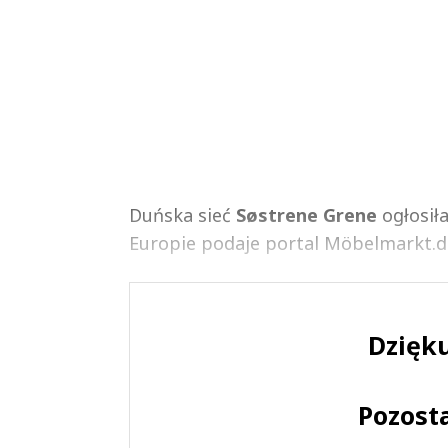
Duńska sieć
Søstrene Grene
ogłosiła
Europie podaje portal Möbelmarkt.de.
Dzięku
Pozost