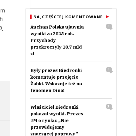
ym
NAJCZĘŚCIEJ KOMENTOWANE
ch
aj
Auchan Polska ujawnia
5
wyniki za 2025 rok.
Przychody
przekroczyły 10,7 mld
zł
Były prezes Biedronki
4
komentuje przejęcie
Żabki. Wskazuje też na
fenomen Dino!
Właściciel Biedronki
3
pokazał wyniki. Prezes
JM o rynku: „Nie
przewidujemy
znaczącej poprawy”