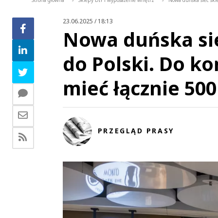
Strona główna
Sklepy DIY i wyposażenie wnętrz
Nowa duńska sieć skle
>
>
23.06.2025 / 18:13
Nowa duńska sie
do Polski. Do ko
mieć łącznie 50
PRZEGLĄD PRASY