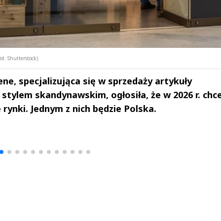
ot. Shutterstock)
e, specjalizująca się w sprzedaży artykuły
stylem skandynawskim, ogłosiła, że w 2026 r. chc
rynki. Jednym z nich będzie Polska.
drzej
Michał Stężalski
FineDiningWe
▶
▶