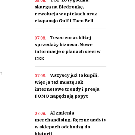
08.08.
skarga na Biedronkę,
rewolucja w aptekach oraz
ekspansja Gulf i Taco Bell
Tesco coraz bliżej
07.08.
sprzedaży biznesu. Nowe
informacje o planach sieci w
CEE
...
Wszyscy już to kupili,
07.08.
więc ja też muszę Jak
internetowe trendy i presja
FOMO napędzają popyt
AI zmienia
07.08.
merchandising. Ręczne audyty
w sklepach odchodzą do
historii