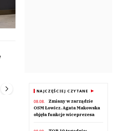
e
ek
Szefem być Sezon 2
Marcin Przybysz
▶
▶
NAJCZĘŚCIEJ CZYTANE
Zmiany w zarządzie
08.08.
OSM Łowicz. Agata Makowska
objęła funkcje wiceprezesa
TOP 10 tygodnia: