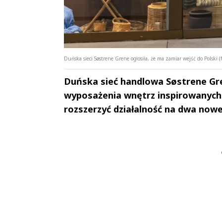
Duńska sieci Søstrene Grene ogłosiła, że ma zamiar wejść do Polski (f
Duńska sieć handlowa Søstrene Gren
wyposażenia wnętrz inspirowanych 
rozszerzyć działalność na dwa nowe 
Andrzej i Marta
Marta i An
Sterniccy
Sterniccy
▶
▶