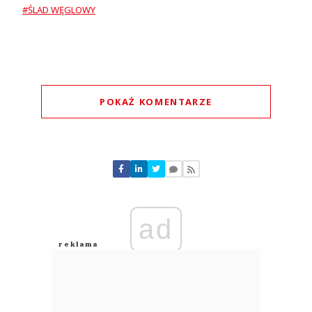
#ŚLAD WĘGLOWY
POKAŻ KOMENTARZE
Komentarze (
0
)
Nie znaleziono komentarzy
Zostaw swoje komentarze
Imię (Wymagane)
ad
Anuluj
Prześlij komentarz