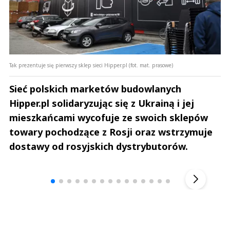
Tak prezentuje się pierwszy sklep sieci Hipper.pl (fot. mat. prasowe)
Sieć polskich marketów budowlanych
Hipper.pl solidaryzując się z Ukrainą i jej
mieszkańcami wycofuje ze swoich sklepów
towary pochodzące z Rosji oraz wstrzymuje
dostawy od rosyjskich dystrybutorów.
Andrzej i Marta Sterniccy
Marta i 
▶