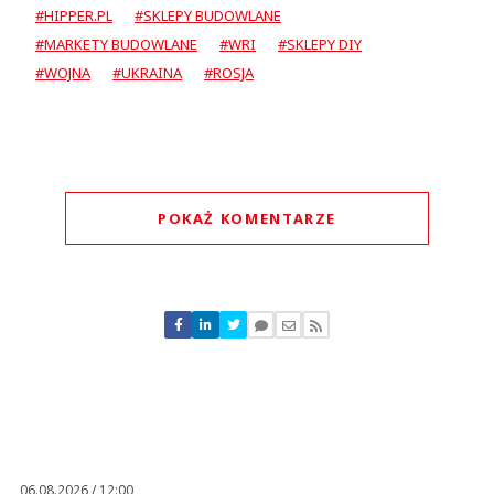
#HIPPER.PL
#SKLEPY BUDOWLANE
#MARKETY BUDOWLANE
#WRI
#SKLEPY DIY
#WOJNA
#UKRAINA
#ROSJA
POKAŻ KOMENTARZE
Komentarze (
0
)
Nie znaleziono komentarzy
Zostaw swoje komentarze
Imię (Wymagane)
Anuluj
Prześlij komentarz
06.08.2026 / 12:00