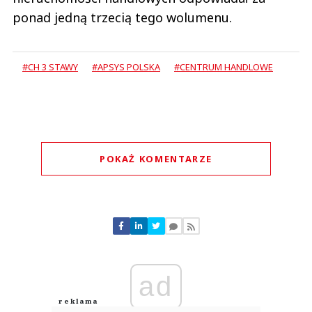
ponad jedną trzecią tego wolumenu.
#CH 3 STAWY
#APSYS POLSKA
#CENTRUM HANDLOWE
POKAŻ KOMENTARZE
Komentarze (
0
)
Nie znaleziono komentarzy
Zostaw swoje komentarze
Imię (Wymagane)
ad
Anuluj