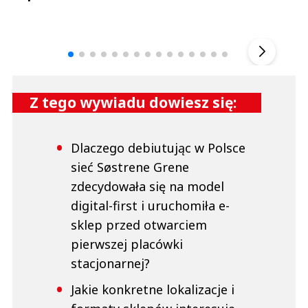
Andrzej i Marta Sterniccy
Marta i 
▶
Z tego wywiadu dowiesz się:
Dlaczego debiutując w Polsce
sieć Søstrene Grene
zdecydowała się na model
digital-first i uruchomiła e-
sklep przed otwarciem
pierwszej placówki
stacjonarnej?
Jakie konkretne lokalizacje i