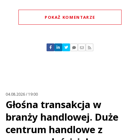
POKAŻ KOMENTARZE
Komentarze (
0
)
Nie znaleziono komentarzy
Zostaw swoje komentarze
Imię (Wymagane)
Anuluj
Prześlij komentarz
04.08.2026 / 19:00
Głośna transakcja w
branży handlowej. Duże
centrum handlowe z