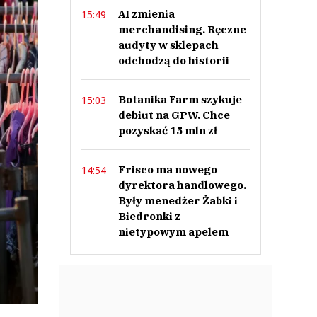
AI zmienia
15:49
merchandising. Ręczne
audyty w sklepach
odchodzą do historii
Botanika Farm szykuje
15:03
debiut na GPW. Chce
pozyskać 15 mln zł
Frisco ma nowego
14:54
dyrektora handlowego.
Były menedżer Żabki i
Biedronki z
nietypowym apelem