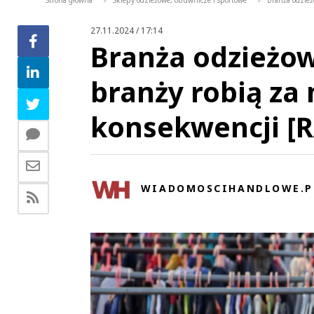
Strona główna
Sklepy odzieżowe, obuwnicze i sportowe
Branża odzież
>
>
27.11.2024 / 17:14
Branża odzieżow
branży robią za 
konsekwencji [
WIADOMOSCIHANDLOWE.P