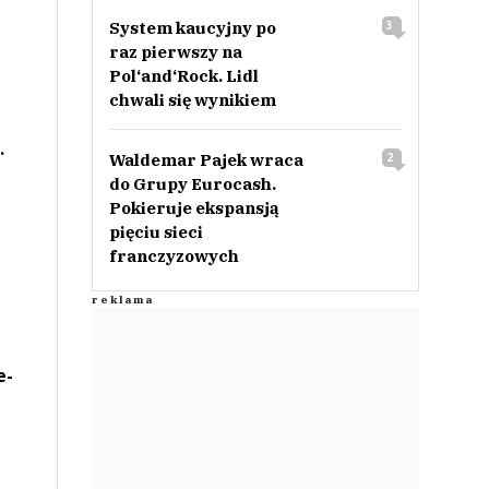
System kaucyjny po
3
raz pierwszy na
Pol‘and‘Rock. Lidl
chwali się wynikiem
.
Waldemar Pajek wraca
2
do Grupy Eurocash.
Pokieruje ekspansją
pięciu sieci
franczyzowych
e-