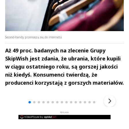
Second-handy przenoszą się do internetu
Aż 49 proc. badanych na zlecenie Grupy
SkipWish jest zdania, że ubrania, które kupili
w ciągu ostatniego roku, są gorszej jakości
niż kiedyś. Konsumenci twierdzą, że
producenci korzystają z gorszych materiałów.
Andrzej i Marta Sterniccy
Marta i 
▶
REKLAMA