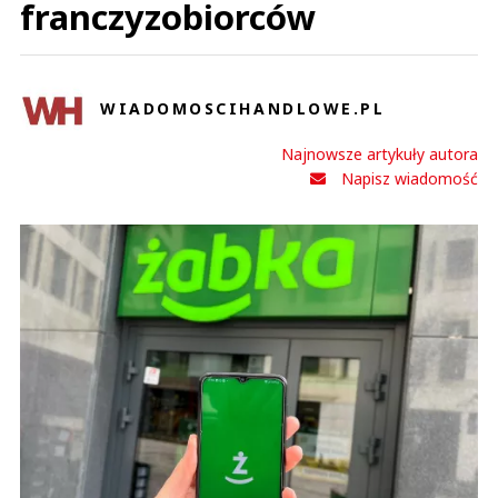
franczyzobiorców
WIADOMOSCIHANDLOWE.PL
Najnowsze artykuły autora
Napisz wiadomość