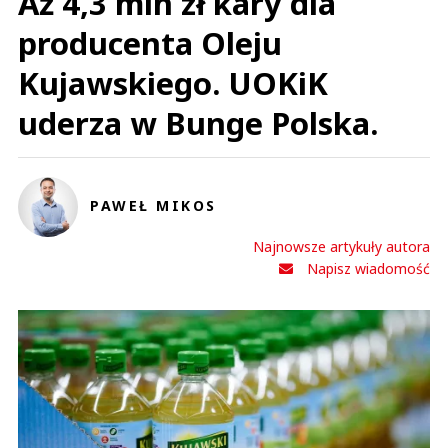
Aż 4,3 mln zł kary dla
bluzki, a teraz to sztywne szmaty albo sam poliester. Bardzo lubię, jak mała
grupka bardzo bogatych...
producenta Oleju
Ależ problemy mają 20-latki zarabiające ponad 9 tys zł netto... Fkatycznie,
pani woźna nie zauważy, że wcześniej kupowała sobie i dziecku normalne
Kujawskiego. UOKiK
bluzki, a teraz to sztywne szmaty albo sam poliester. Bardzo lubię, jak mała
grupka bardzo bogatych ludzi wypowiada się za cały runek.
uderza w Bunge Polska.
Czytaj całość
Sey
Odpowiedz
0
PAWEŁ MIKOS
0
Najnowsze artykuły autora
Nie znaleziono komentarzy
Zostaw swoje komentarze
Napisz wiadomość
Imię (Wymagane)
Anuluj
Prześlij komentarz