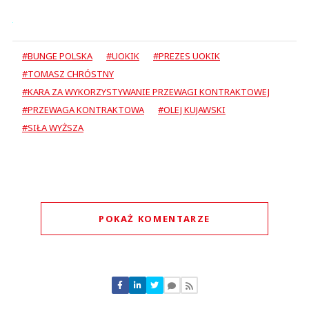
#BUNGE POLSKA
#UOKIK
#PREZES UOKIK
#TOMASZ CHRÓSTNY
#KARA ZA WYKORZYSTYWANIE PRZEWAGI KONTRAKTOWEJ
#PRZEWAGA KONTRAKTOWA
#OLEJ KUJAWSKI
#SIŁA WYŻSZA
POKAŻ KOMENTARZE
Komentarze (
0
)
Nie znaleziono komentarzy
Zostaw swoje komentarze
Imię (Wymagane)