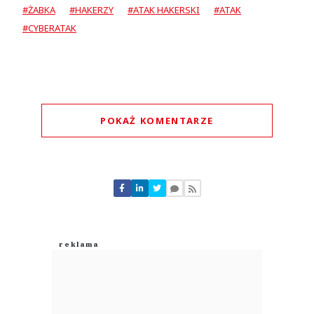
#ŻABKA
#HAKERZY
#ATAK HAKERSKI
#ATAK
#CYBERATAK
POKAŻ KOMENTARZE
Komentarze (
0
)
Nie znaleziono komentarzy
Zostaw swoje komentarze
Imię (Wymagane)
Anuluj
Prześlij komentarz