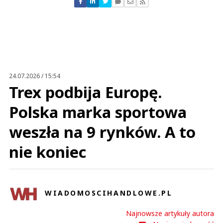
Nie znaleziono komentarzy
Zostaw swoje komentarze
Imię (Wymagane)
Anuluj
Prześlij komentarz
24.07.2026 / 15:54
Trex podbija Europę.
Polska marka sportowa
weszła na 9 rynków. A to
nie koniec
WIADOMOSCIHANDLOWE.PL
Najnowsze artykuły autora