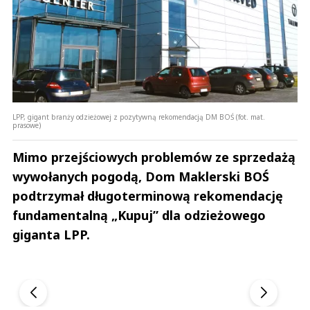
LPP, gigant branży odzieżowej z pozytywną rekomendacją DM BOŚ (fot. mat.
prasowe)
Mimo przejściowych problemów ze sprzedażą
wywołanych pogodą, Dom Maklerski BOŚ
podtrzymał długoterminową rekomendację
fundamentalną „Kupuj” dla odzieżowego
giganta LPP.
Andrzej i Marta Sterniccy
Marta i Andrzej St
▶
▶