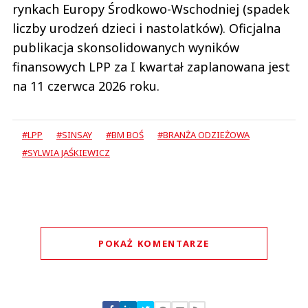
rynkach Europy Środkowo-Wschodniej (spadek
liczby urodzeń dzieci i nastolatków). Oficjalna
publikacja skonsolidowanych wyników
finansowych LPP za I kwartał zaplanowana jest
na 11 czerwca 2026 roku.
#LPP
#SINSAY
#BM BOŚ
#BRANŻA ODZIEŻOWA
#SYLWIA JAŚKIEWICZ
POKAŻ KOMENTARZE
Komentarze (
0
)