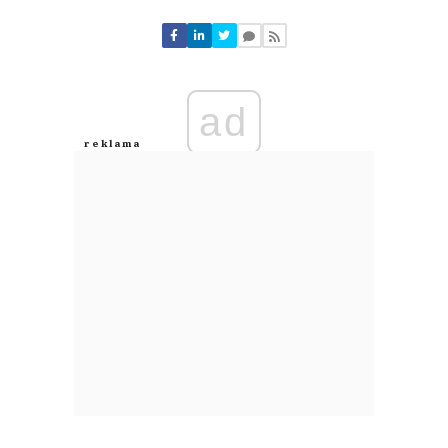
Komentarze (
0
)
Nie znaleziono komentarzy
Zostaw swoje komentarze
Imię (Wymagane)
ad
Anuluj
Prześlij komentarz