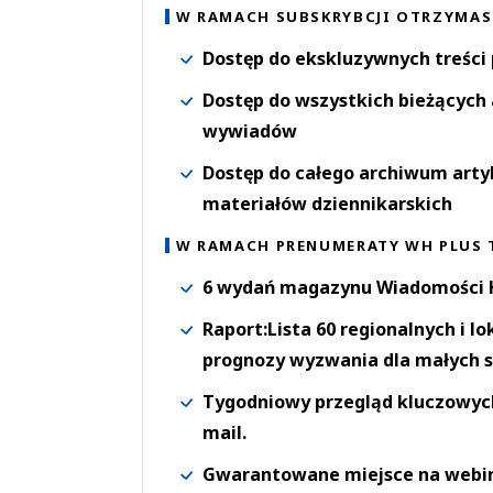
W RAMACH SUBSKRYBCJI OTRZYMAS
Dostęp do ekskluzywnych treści
Dostęp do wszystkich bieżących 
wywiadów
Dostęp do całego archiwum arty
materiałów dziennikarskich
W RAMACH PRENUMERATY WH PLUS 
6 wydań magazynu Wiadomości H
Raport:Lista 60 regionalnych i l
prognozy wyzwania dla małych s
Tygodniowy przegląd kluczowych 
mail.
Gwarantowane miejsce na webi