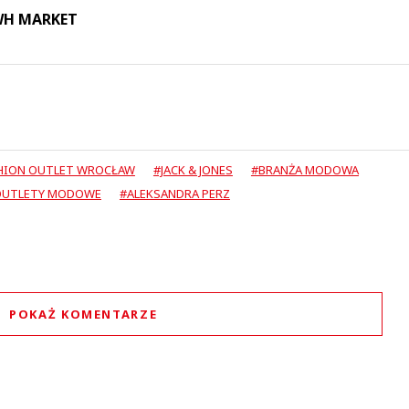
 WH MARKET
HION OUTLET WROCŁAW
#JACK & JONES
#BRANŻA MODOWA
OUTLETY MODOWE
#ALEKSANDRA PERZ
POKAŻ KOMENTARZE
Komentarze (
1
)