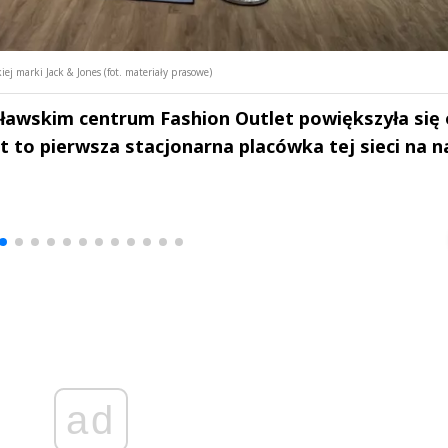
j marki Jack & Jones (fot. materiały prasowe)
cławskim centrum Fashion Outlet powiększyła się 
st to pierwsza stacjonarna placówka tej sieci na 
drzej
Michał Stężalski
FineDiningWe
▶
▶
ad