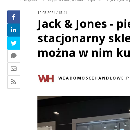
Strona główna
Sklepy odzieżowe, obuwnicze i sportowe
Jack & Jones -
>
>
12.03.2024 / 15:41
Jack & Jones - p
stacjonarny skle
można w nim ku
WIADOMOSCIHANDLOWE.P