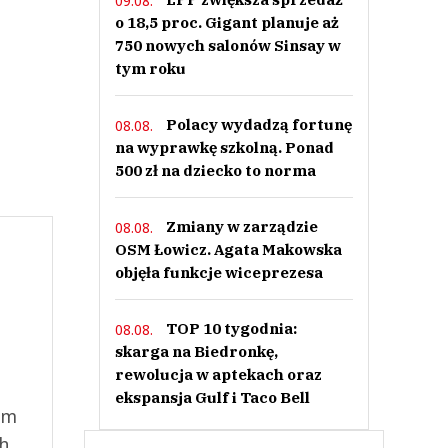
09.08.
o 18,5 proc. Gigant planuje aż
750 nowych salonów Sinsay w
tym roku
Polacy wydadzą fortunę
08.08.
na wyprawkę szkolną. Ponad
500 zł na dziecko to norma
Zmiany w zarządzie
08.08.
OSM Łowicz. Agata Makowska
objęła funkcje wiceprezesa
TOP 10 tygodnia:
08.08.
skarga na Biedronkę,
rewolucja w aptekach oraz
ekspansja Gulf i Taco Bell
ym
ch