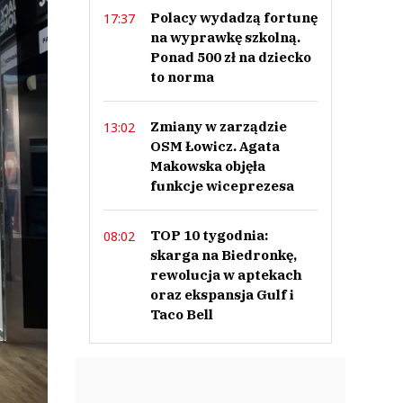
Polacy wydadzą fortunę
17:37
na wyprawkę szkolną.
Ponad 500 zł na dziecko
to norma
Zmiany w zarządzie
13:02
OSM Łowicz. Agata
Makowska objęła
funkcje wiceprezesa
TOP 10 tygodnia:
08:02
skarga na Biedronkę,
rewolucja w aptekach
oraz ekspansja Gulf i
Taco Bell