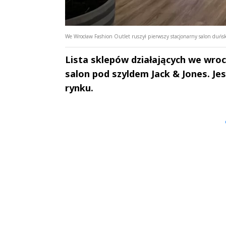
We Wrocław Fashion Outlet ruszył pierwszy stacjonarny salon duńskie
Lista sklepów działających we wro
salon pod szyldem Jack & Jones. Je
rynku.
Andrzej i Marta
Marta i An
Sterniccy
Sterniccy
▶
▶