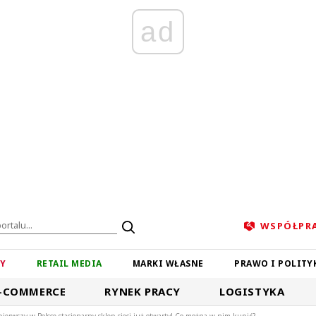
ad
WSPÓŁPR
ZY
RETAIL MEDIA
MARKI WŁASNE
PRAWO I POLITY
-COMMERCE
RYNEK PRACY
LOGISTYKA