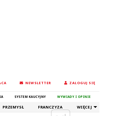
ACA
NEWSLETTER
ZALOGUJ SIĘ
KA
SYSTEM KAUCYJNY
WYWIADY I OPINIE
PRZEMYSŁ
FRANCZYZA
WIĘCEJ