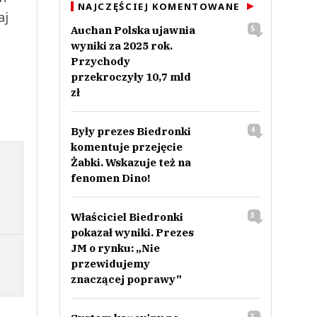
NAJCZĘŚCIEJ KOMENTOWANE
aj
Auchan Polska ujawnia
5
wyniki za 2025 rok.
Przychody
przekroczyły 10,7 mld
zł
Były prezes Biedronki
4
komentuje przejęcie
Żabki. Wskazuje też na
fenomen Dino!
Właściciel Biedronki
3
pokazał wyniki. Prezes
JM o rynku: „Nie
przewidujemy
znaczącej poprawy”
3