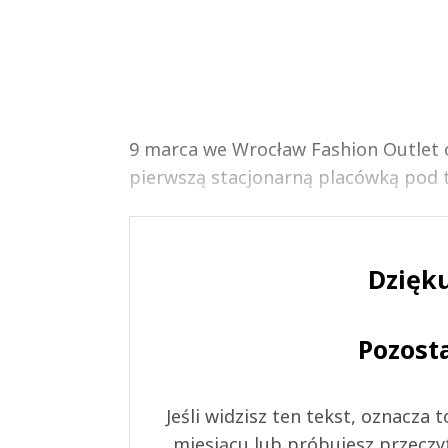
9 marca we Wrocław Fashion Outlet 
pierwszą stacjonarną placówką pod ty
Dzięku
Pozost
Jeśli widzisz ten tekst, oznacza
miesiącu lub próbujesz przeczy