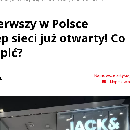
 pierwszy w Polsce stacjonarny sklep sieci już otwarty! Co można w nim kupić?
ierwszy w Polsce
p sieci już otwarty! Co
pić?
Najnowsze artykuł
L
Napisz wi