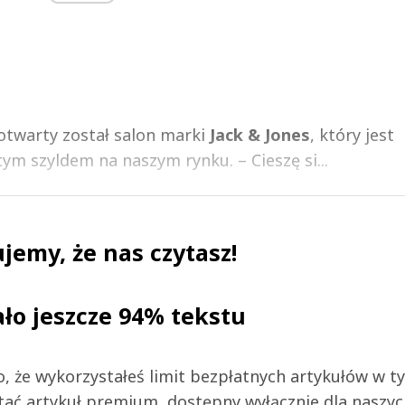
otwarty został salon marki
Jack & Jones
, który jest
m szyldem na naszym rynku. – Cieszę si...
jemy, że nas czytasz!
ało jeszcze 94% tekstu
 to, że wykorzystałeś limit bezpłatnych artykułów w t
tać artykuł premium, dostępny wyłącznie dla naszy