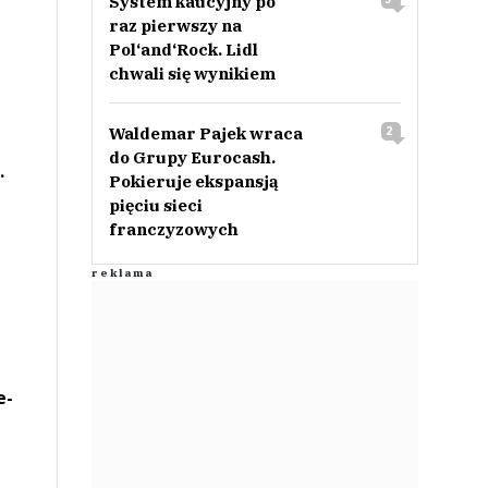
System kaucyjny po
raz pierwszy na
Pol‘and‘Rock. Lidl
chwali się wynikiem
Waldemar Pajek wraca
2
do Grupy Eurocash.
.
Pokieruje ekspansją
pięciu sieci
franczyzowych
e-