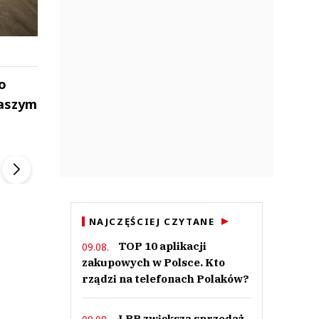
o
naszym
ek
Szefem być Sezon 2
Marcin Przybysz
▶
▶
NAJCZĘŚCIEJ CZYTANE
TOP 10 aplikacji
09.08.
zakupowych w Polsce. Kto
rządzi na telefonach Polaków?
LPP zwiększa sprzedaż