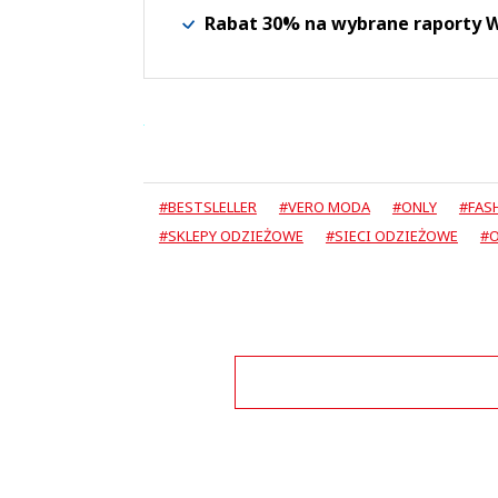
Rabat 30% na wybrane raporty
#BESTSLELLER
#VERO MODA
#ONLY
#FAS
#SKLEPY ODZIEŻOWE
#SIECI ODZIEŻOWE
#