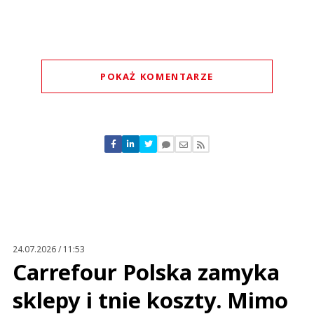
POKAŻ KOMENTARZE
Komentarze (
0
)
Nie znaleziono komentarzy
Zostaw swoje komentarze
Imię (Wymagane)
Anuluj
Prześlij komentarz
24.07.2026 / 11:53
Carrefour Polska zamyka
sklepy i tnie koszty. Mimo