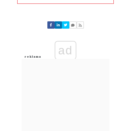
Komentarze (
0
)
Nie znaleziono komentarzy
Zostaw swoje komentarze
Imię (Wymagane)
ad
Anuluj
Prześlij komentarz