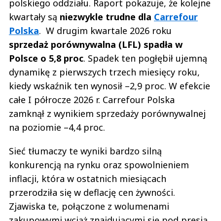
polskiego oddziału. Raport pokazuje, że kolejne
kwartały są
niezwykle trudne dla
Carrefour
Polska
. W drugim kwartale 2026 roku
sprzedaż porównywalna (LFL) spadła w
Polsce o 5,8 proc
. Spadek ten pogłębił ujemną
dynamikę z pierwszych trzech miesięcy roku,
kiedy wskaźnik ten wynosił –2,9 proc. W efekcie
całe I półrocze 2026 r. Carrefour Polska
zamknął z wynikiem sprzedaży porównywalnej
na poziomie –4,4 proc.
Sieć tłumaczy te wyniki bardzo silną
konkurencją na rynku oraz spowolnieniem
inflacji, która w ostatnich miesiącach
przerodziła się w deflację cen żywności.
Zjawiska te, połączone z wolumenami
zakupowymi wciąż znajdującymi się pod presją,