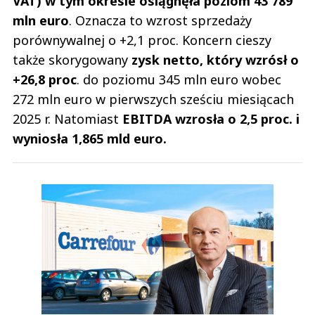
VAT) w tym okresie osiągnęła poziom 43 789
mln euro
. Oznacza to wzrost sprzedaży
porównywalnej o +2,1 proc. Koncern cieszy
także skorygowany
zysk netto, który wzrósł o
+26,8 proc
. do poziomu 345 mln euro wobec
272 mln euro w pierwszych sześciu miesiącach
2025 r. Natomiast
EBITDA wzrosła o 2,5 proc. i
wyniosła 1,865 mld euro.