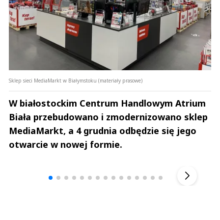
Sklep sieci MediaMarkt w Białymstoku (materiały prasowe)
W białostockim Centrum Handlowym Atrium
Biała przebudowano i zmodernizowano sklep
MediaMarkt, a 4 grudnia odbędzie się jego
otwarcie w nowej formie.
Andrzej i Marta Sterniccy
Marta i 
▶