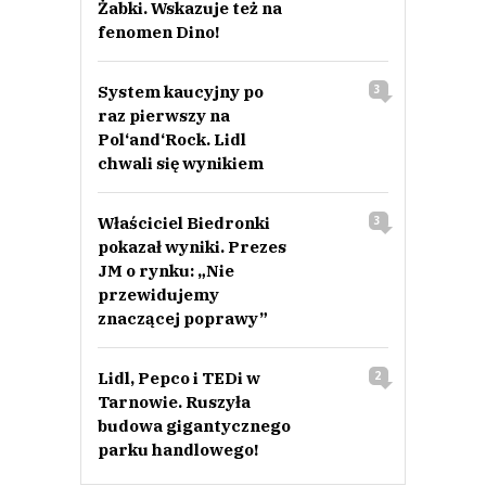
Żabki. Wskazuje też na
fenomen Dino!
System kaucyjny po
3
raz pierwszy na
Pol‘and‘Rock. Lidl
chwali się wynikiem
Właściciel Biedronki
3
pokazał wyniki. Prezes
JM o rynku: „Nie
przewidujemy
znaczącej poprawy”
Lidl, Pepco i TEDi w
2
Tarnowie. Ruszyła
budowa gigantycznego
parku handlowego!