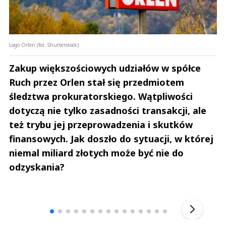
Logo Orlen (fot. Shutterstock)
Zakup większościowych udziałów w spółce
Ruch przez Orlen stał się przedmiotem
śledztwa prokuratorskiego. Wątpliwości
dotyczą nie tylko zasadności transakcji, ale
też trybu jej przeprowadzenia i skutków
finansowych. Jak doszło do sytuacji, w której
niemal miliard złotych może być nie do
odzyskania?
Andrzej i Marta Sterniccy
Marta i 
▶