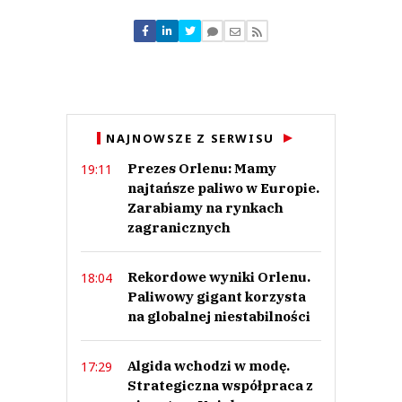
Komentarze (
0
)
Nie znaleziono komentarzy
Zostaw swoje komentarze
Imię (Wymagane)
Anuluj
NAJNOWSZE Z SERWISU
Prześlij komentarz
Prezes Orlenu: Mamy
19:11
najtańsze paliwo w Europie.
Zarabiamy na rynkach
zagranicznych
Rekordowe wyniki Orlenu.
18:04
Paliwowy gigant korzysta
na globalnej niestabilności
Algida wchodzi w modę.
17:29
Strategiczna współpraca z