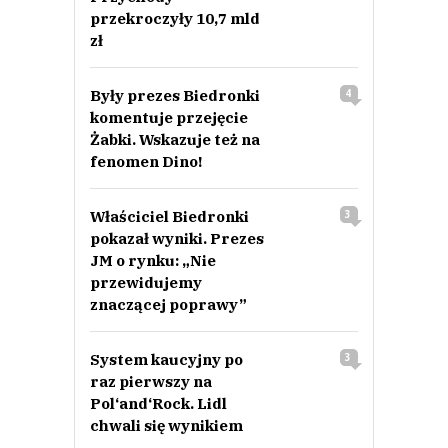
This comment was minimized by the moderator on the site
przekroczyły 10,7 mld
zł
No i piwko się zważyło. Brzydko pachnie.
hej
Odpowiedz
Były prezes Biedronki
4
0
komentuje przejęcie
Żabki. Wskazuje też na
0
fenomen Dino!
Właściciel Biedronki
3
pokazał wyniki. Prezes
JM o rynku: „Nie
Andrzej.
przewidujemy
21.06.2023 / 11:12
znaczącej poprawy”
This comment was minimized by the moderator on the site
Podpowiem pracownikom- spakować ile się da czegoś wartościowego tak
by poryło tu straty spowodowane brakiem wypłaty i do domu. Jak
System kaucyjny po
3
pieniądze dojdą można się potem rozliczyć.
raz pierwszy na
Andrzej.
Pol‘and‘Rock. Lidl
Odpowiedz
chwali się wynikiem
0