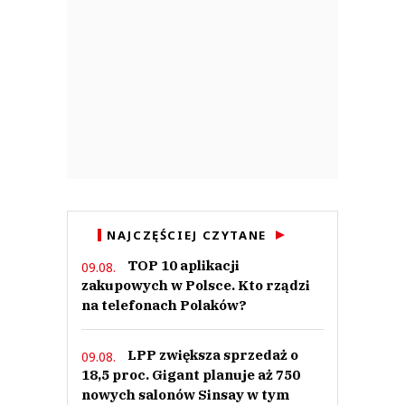
szerokim łukiem - karma wraca
Zet_ZZ
Odpowiedz
0
0
MAfinek
22.06.2023 / 23:02
NAJCZĘŚCIEJ CZYTANE
This comment was minimized by the moderator on the site
TOP 10 aplikacji
09.08.
Witajcie w Amber Gold 2 cały ten biznes to jedna piramida. Współczuję
zakupowych w Polsce. Kto rządzi
inwestorom ale z drugiej strony inwestorzy sprawdzają firmy w które
inwestują a nie wierzą w show na insta i Fb .
na telefonach Polaków?
MAfinek
Odpowiedz
LPP zwiększa sprzedaż o
09.08.
0
18,5 proc. Gigant planuje aż 750
0
nowych salonów Sinsay w tym