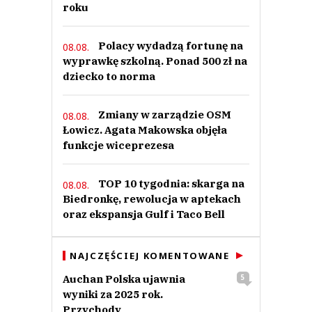
roku
Polacy wydadzą fortunę na
08.08.
wyprawkę szkolną. Ponad 500 zł na
dziecko to norma
DwajMenorowcy
22.06.2023 / 15:32
This comment was minimized by the moderator on the site
Zmiany w zarządzie OSM
08.08.
POZDRAWIAM WSZYSTKICH MIŁOŚNIKÓW janusza palikota i jakuba
Łowicz. Agata Makowska objęła
wojewódzkiego też :D
funkcje wiceprezesa
DwajMenorowcy
Odpowiedz
TOP 10 tygodnia: skarga na
08.08.
0
Biedronkę, rewolucja w aptekach
0
oraz ekspansja Gulf i Taco Bell
NAJCZĘŚCIEJ KOMENTOWANE
Auchan Polska ujawnia
5
wyniki za 2025 rok.
hej
21.06.2023 / 21:11
Przychody