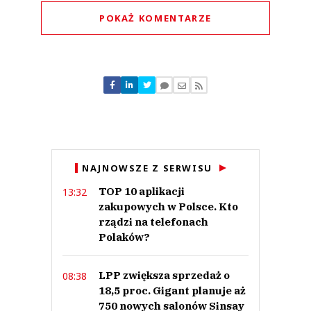
POKAŻ KOMENTARZE
Komentarze (
7
)
XD
24.06.2023 / 08:55
NAJNOWSZE Z SERWISU
This comment was minimized by the moderator on the site
TOP 10 aplikacji
13:32
Biznes masę by „resortowe dzieci”
zakupowych w Polsce. Kto
XD
Odpowiedz
rządzi na telefonach
Polaków?
0
0
LPP zwiększa sprzedaż o
08:38
18,5 proc. Gigant planuje aż
750 nowych salonów Sinsay