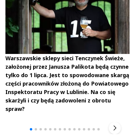
Warszawskie sklepy sieci Tenczynek Świeże,
założonej przez Janusza Palikota będą czynne
tylko do 1 lipca. Jest to spowodowane skargą
części pracowników złożoną do Powiatowego
Inspektoratu Pracy w Lublinie. Na co się
skarżyli i czy będą zadowoleni z obrotu
spraw?
Andrzej i Marta Sterniccy
Marta i 
▶