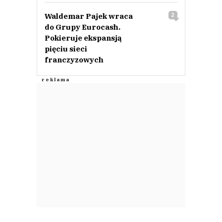
0
Waldemar Pajek wraca
2
do Grupy Eurocash.
Nie znaleziono komentarzy
Pokieruje ekspansją
Zostaw swoje komentarze
pięciu sieci
Imię (Wymagane)
franczyzowych
Anuluj
Prześlij komentarz