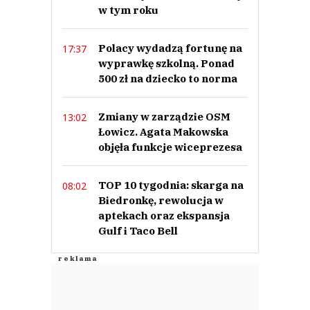
w tym roku
Nickt
Polacy wydadzą fortunę na
17:37
23.06.2023 / 11:35
wyprawkę szkolną. Ponad
This comment was minimized by the moderator on the site
500 zł na dziecko to norma
Czy to już Tenczynek Nieświeże?
Nickt
Odpowiedz
Zmiany w zarządzie OSM
13:02
Łowicz. Agata Makowska
0
objęła funkcje wiceprezesa
0
TOP 10 tygodnia: skarga na
08:02
Biedronkę, rewolucja w
aptekach oraz ekspansja
Gulf i Taco Bell
Zet_ZZ
23.06.2023 / 02:31
This comment was minimized by the moderator on the site
dalej kpijcie drwijcie i obrażajcie januszku i kubusiu, teraz nawet jak
zejdziecie na ziemię to rozlanego mleka nie zbierzecie, chama omija się