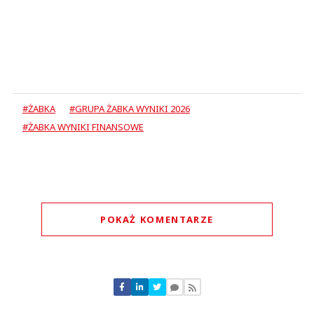
#ŻABKA
#GRUPA ŻABKA WYNIKI 2026
#ŻABKA WYNIKI FINANSOWE
POKAŻ KOMENTARZE
Komentarze (
0
)
Nie znaleziono komentarzy
Zostaw swoje komentarze
Imię (Wymagane)