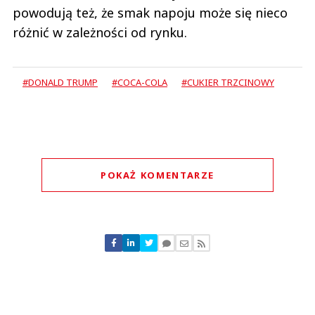
powodują też, że smak napoju może się nieco
różnić w zależności od rynku.
#DONALD TRUMP
#COCA-COLA
#CUKIER TRZCINOWY
POKAŻ KOMENTARZE
Komentarze (
0
)
Nie znaleziono komentarzy
Zostaw swoje komentarze
Imię (Wymagane)