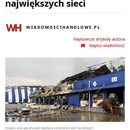
największych sieci
WIADOMOSCIHANDLOWE.PL
Najnowsze artykuły autora
Napisz wiadomość
Rosyjski atak sparaliżował logistykę ukraińskich sieci handlowych