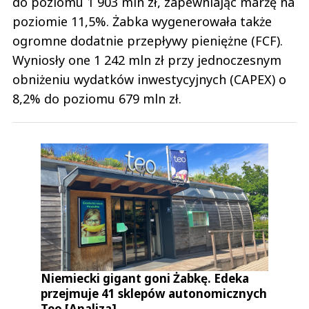
do poziomu 1 903 mln zł, zapewniając marżę na
poziomie 11,5%. Żabka wygenerowała także
ogromne dodatnie przepływy pieniężne (FCF).
Wyniosły one 1 242 mln zł przy jednoczesnym
obniżeniu wydatków inwestycyjnych (CAPEX) o
8,2% do poziomu 679 mln zł.
Niemiecki gigant goni Żabkę. Edeka
przejmuje 41 sklepów autonomicznych
Teo [Analiza]