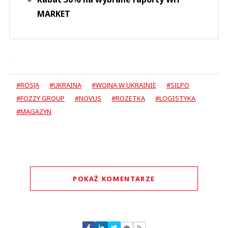
MARKET
#ROSJA
#UKRAINA
#WOJNA W UKRAINIE
#SILPO
#FOZZY GROUP
#NOVUS
#ROZETKA
#LOGISTYKA
#MAGAZYN
POKAŻ KOMENTARZE
Komentarze (
0
)
Nie znaleziono komentarzy