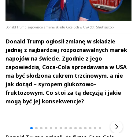
Donald Trump zapowiada zmianę składu Coca-Coli w USA (fot. Shutterstock)
Donald Trump ogłosił zmianę w składzie
jednej z najbardziej rozpoznawalnych marek
napojów na świecie. Zgodnie z jego
zapowiedzią, Coca-Cola sprzedawana w USA
ma być słodzona cukrem trzcinowym, a nie
jak dotąd – syropem glukozowo-
fruktozowym. Co stoi za tą decyzją i jakie
mogą być jej konsekwencje?
Andrzej i Marta Sterniccy
Marta i 
▶