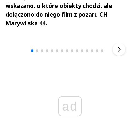
wskazano, o które obiekty chodzi, ale
dołączono do niego film z pożaru CH
Marywilska 44.
Andrzej i Marta Sterniccy
Marta i 
▶
ad