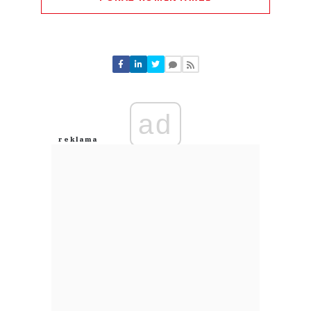
Komentarze (
0
)
Nie znaleziono komentarzy
Zostaw swoje komentarze
Imię (Wymagane)
ad
Anuluj
Prześlij komentarz