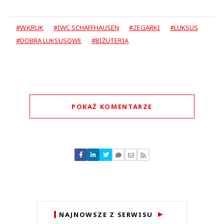
#W.KRUK
#IWC SCHAFFHAUSEN
#ZEGARKI
#LUKSUS
#DOBRA LUKSUSOWE
#BIŻUTERIA
POKAŻ KOMENTARZE
Komentarze (
0
)
Nie znaleziono komentarzy
Zostaw swoje komentarze
Imię (Wymagane)
Anuluj
NAJNOWSZE Z SERWISU