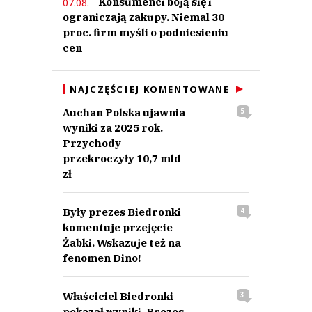
Konsumenci boją się i
07.08.
ograniczają zakupy. Niemal 30
proc. firm myśli o podniesieniu
cen
NAJCZĘŚCIEJ KOMENTOWANE
Auchan Polska ujawnia
5
wyniki za 2025 rok.
Przychody
przekroczyły 10,7 mld
zł
Były prezes Biedronki
4
komentuje przejęcie
Żabki. Wskazuje też na
fenomen Dino!
Właściciel Biedronki
3
pokazał wyniki. Prezes