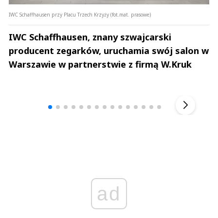
IWC Schaffhausen przy Placu Trzech Krzyży (fot.mat. prasowe)
IWC Schaffhausen, znany szwajcarski
producent zegarków, uruchamia swój salon w
Warszawie w partnerstwie z firmą W.Kruk
Andrzej i Marta Sterniccy
Marta i 
▶
ad