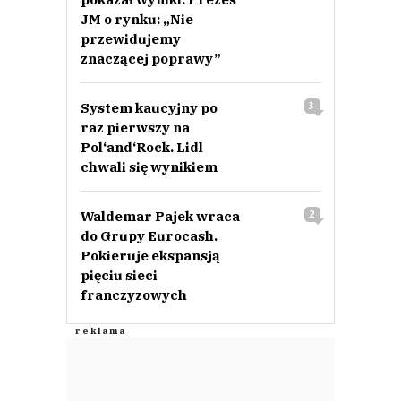
JM o rynku: „Nie
przewidujemy
znaczącej poprawy”
System kaucyjny po
3
raz pierwszy na
Pol‘and‘Rock. Lidl
chwali się wynikiem
Waldemar Pajek wraca
2
do Grupy Eurocash.
Pokieruje ekspansją
pięciu sieci
franczyzowych