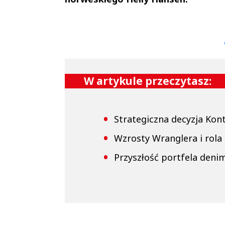
Andrzej i Marta
Marta i An
Sterniccy
Sterniccy
▶
▶
W artykule przeczytasz:
Strategiczna decyzja Kon
Wzrosty Wranglera i rola
Przyszłość portfela den