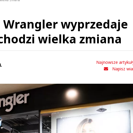
 wielka zmiana
i Wrangler wyprzedaje
chodzi wielka zmiana
Najnowsze artykuł
L
Napisz wi