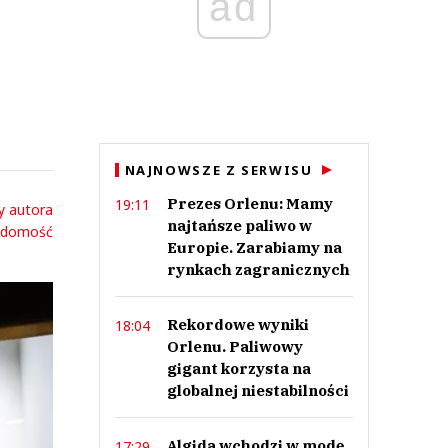
ad
NAJNOWSZE Z SERWISU
Prezes Orlenu: Mamy
19:11
y autora
najtańsze paliwo w
adomość
Europie. Zarabiamy na
rynkach zagranicznych
Rekordowe wyniki
18:04
Orlenu. Paliwowy
gigant korzysta na
globalnej niestabilności
Algida wchodzi w modę.
17:29