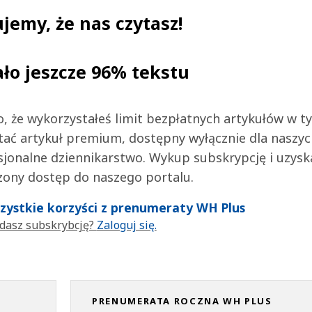
jemy, że nas czytasz!
ało jeszcze 96% tekstu
 to, że wykorzystałeś limit bezpłatnych artykułów w t
tać artykuł premium, dostępny wyłącznie dla naszy
jonalne dziennikarstwo. Wykup subskrypcję i uzysk
zony dostęp do naszego portalu.
wszystkie korzyści z prenumeraty WH Plus
dasz subskrybcję?
Zaloguj się.
PRENUMERATA ROCZNA WH PLUS