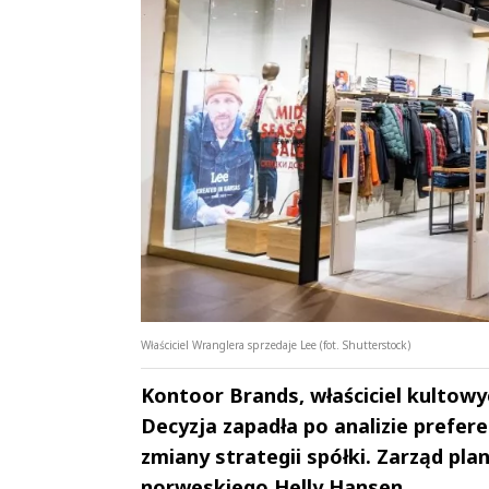
Właściciel Wranglera sprzedaje Lee (fot. Shutterstock)
Kontoor Brands, właściciel kultow
Decyzja zapadła po analizie prefe
zmiany strategii spółki. Zarząd pl
norweskiego Helly Hansen.