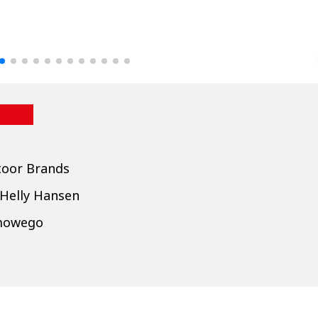
drzej
Michał Stężalski
FineDiningWe
▶
▶
toor Brands
 Helly Hansen
imowego