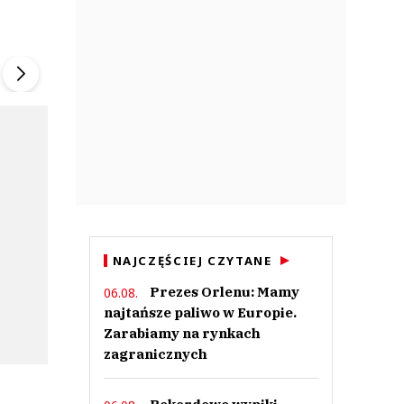
ek
Szefem być Sezon 2
Marcin Przybysz
▶
▶
NAJCZĘŚCIEJ CZYTANE
Prezes Orlenu: Mamy
06.08.
najtańsze paliwo w Europie.
Zarabiamy na rynkach
zagranicznych