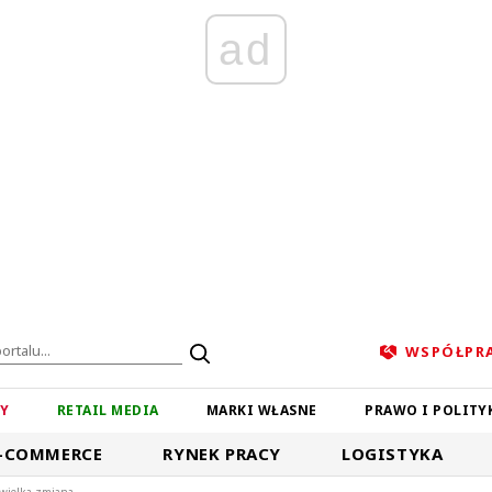
ad
WSPÓŁPR
ZY
RETAIL MEDIA
MARKI WŁASNE
PRAWO I POLITY
-COMMERCE
RYNEK PRACY
LOGISTYKA