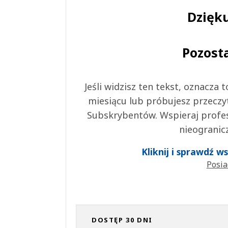
Dzięku
Pozost
Jeśli widzisz ten tekst, oznacza
miesiącu lub próbujesz przeczy
Subskrybentów. Wspieraj profes
nieogranic
Kliknij i sprawdź 
Posia
DOSTĘP 30 DNI