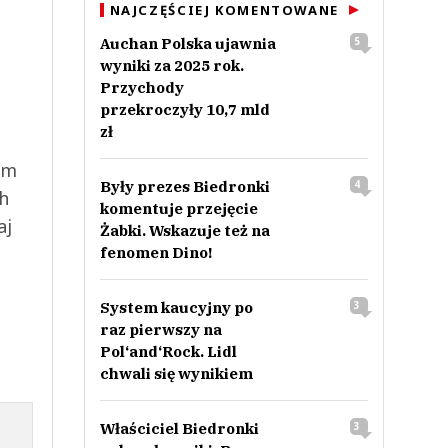
NAJCZĘŚCIEJ KOMENTOWANE
Auchan Polska ujawnia
5
wyniki za 2025 rok.
Przychody
przekroczyły 10,7 mld
zł
ym
Były prezes Biedronki
4
ch
komentuje przejęcie
aj
Żabki. Wskazuje też na
fenomen Dino!
System kaucyjny po
3
raz pierwszy na
Pol‘and‘Rock. Lidl
chwali się wynikiem
Właściciel Biedronki
3